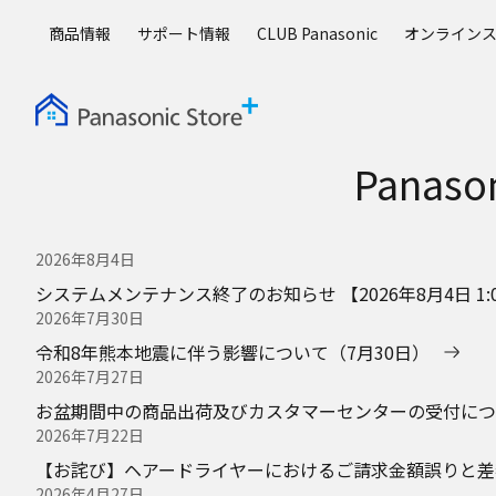
メ
商品情報
サポート情報
CLUB Panasonic
オンライン
イ
ン
コ
ン
テ
Panas
ン
ツ
に
ス
2026年8月4日
キ
システムメンテナンス終了のお知らせ 【2026年8月4日 1:0
ッ
2026年7月30日
プ
令和8年熊本地震に伴う影響について（7月30日）
2026年7月27日
お盆期間中の商品出荷及びカスタマーセンターの受付につ
2026年7月22日
【お詫び】ヘアードライヤーにおけるご請求金額誤りと差
2026年4月27日