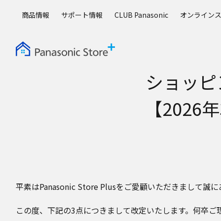
メ
商品情報
サポート情報
CLUB Panasonic
オンライン
イ
ン
コ
ン
テ
ショッピ
ン
ツ
に
【2026
ス
キ
ッ
プ
平素はPanasonic Store Plusをご愛顧いただきまし
この度、下記の3点につきまして改定いたします。何卒ご