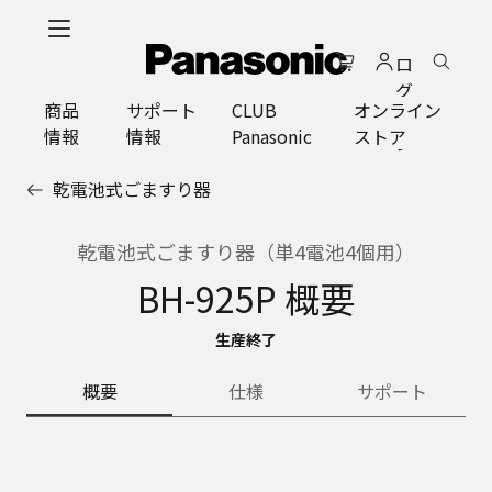
メ
イ
ロ
ン
グ
コ
商品
サポート
CLUB
オンライン
イ
ン
情報
情報
Panasonic
ストア
ン
テ
ン
乾電池式ごますり器
ツ
に
ス
乾電池式ごますり器（単4電池4個用）
キ
BH-925P 概要
ッ
プ
生産終了
概要
仕様
サポート