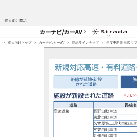
個人向け商品
カーナビ/カーAV
個人向けトップ
カーナビ/カーAV
商品ラインナップ
年度更新版 地図ソ
※ナビゲ
道路
路線名
高速道路
長野自動車道
東北自動車道
名古屋第二環状自動車
常磐自動車道
九州自動車道