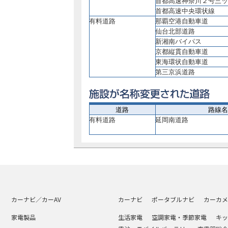
首都高速神奈川２号三
首都高速中央環状線
有料道路
那覇空港自動車道
仙台北部道路
新湘南バイパス
京都縦貫自動車道
東海環状自動車道
第三京浜道路
道路
路線名
有料道路
延岡南道路
カーナビ／カーAV
カーナビ
ポータブルナビ
カーカメ
家電製品
生活家電
空調家電・季節家電
キッ