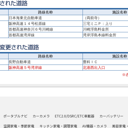
路線名称
施設名称
日本海東北自動車道
（両前寺）
阪神高速１４号松原線
三宅ミニＰ：上り
首都高速神奈川６号川崎線
川崎浮島料金所
首都高速湾岸線
湾岸浮島本線料金所
路線名称
施設名称
長野自動車道
豊科ＩＣ
阪神高速５号湾岸線
北港西出入口
※
ポータブルナビ
カーカメラ
ETC2.0/DSRC/ETC車載器
カーバッテリー
空調家電・季節家電
キッチン家電・調理家電
AV機器・カメラ
美容家電