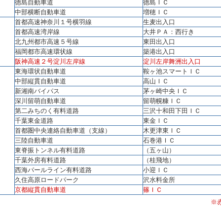
徳島自動車道
徳島ＩＣ
中部横断自動車道
増穂ＩＣ
首都高速神奈川１号横羽線
生麦出入口
首都高速湾岸線
大井ＰＡ：西行き
北九州都市高速５号線
東田出入口
福岡都市高速環状線
築港出入口
阪神高速２号淀川左岸線
淀川左岸舞洲出入口
東海環状自動車道
鞍ヶ池スマートＩＣ
中部縦貫自動車道
高山ＩＣ
新湘南バイパス
茅ヶ崎中央ＩＣ
深川留萌自動車道
留萌幌糠ＩＣ
第二みちのく有料道路
三沢十和田下田ＩＣ
千葉東金道路
東金ＩＣ
首都圏中央連絡自動車道（支線）
木更津東ＩＣ
三陸自動車道
石巻港ＩＣ
東脊振トンネル有料道路
（五ヶ山）
千葉外房有料道路
（桂飛地）
西海パールライン有料道路
小迎ＩＣ
久住高原ロードパーク
沢水料金所
京都縦貫自動車道
篠ＩＣ
※