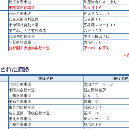
松江自動車道
加茂岩倉ＰＡ：上り
東関東自動車道
酒々井ＩＣ
三陸自動車道
春日ＰＡ：上り
仙台東部有料道路
仙台港ＩＣ
東海環状自動車道
五斗蒔スマートＩＣ
第二みちのく有料道路
六戸ＪＣＴ
西瀬戸自動車道
尾道大橋出入口
能登有料道路
大根布ＪＣＴ
首都圏中央連絡自動車道
厚木PA：内回り
※
路線名称
施設名称
北陸自動車道
大潟スマートＩＣ
東関東自動車道
習志野料金所
九州自動車道
八女ＩＣ
釜石自動車道
東和ＩＣ
東九州自動車道
清武ＪＣＴ
名古屋第二環状自動車道
勝川ＩＣ
東北自動車道
泉スマートＩＣ
九州自動車道
加治木ＩＣ