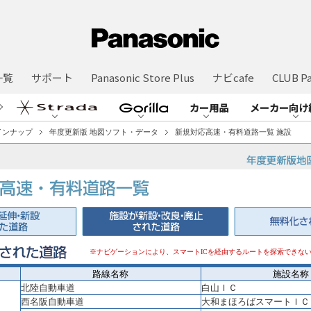
一覧
サポート
Panasonic Store Plus
ナビcafe
CLUB Pa
カー用品
メーカー向け
インナップ
年度更新版 地図ソフト・データ
新規対応高速・有料道路一覧 施設
※ナビゲーションにより、スマートICを経由するルートを探索できな
路線名称
施設名称
北陸自動車道
白山ＩＣ
西名阪自動車道
大和まほろばスマートＩＣ