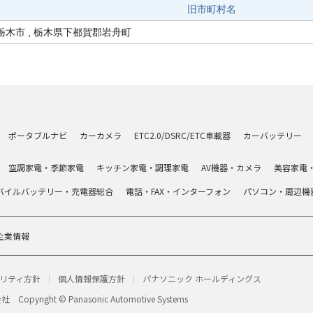
旧市町村名
栃木市 , 栃木県下都賀郡岩舟町
ポータブルナビ
カーカメラ
ETC2.0/DSRC/ETC車載器
カーバッテリー
空調家電・季節家電
キッチン家電・調理家電
AV機器・カメラ
美容家電
バイルバッテリー・充電器総合
電話・FAX・インターフォン
パソコン・周辺機
企業情報
リティ方針
個人情報保護方針
パナソニック ホールディングス
会社
Copyright © Panasonic Automotive Systems