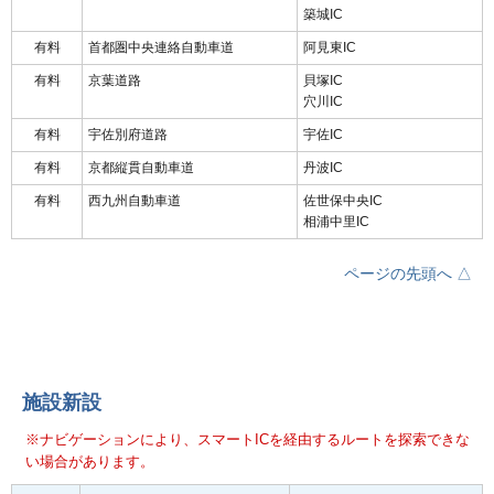
築城IC
有料
首都圏中央連絡自動車道
阿見東IC
有料
京葉道路
貝塚IC
穴川IC
有料
宇佐別府道路
宇佐IC
有料
京都縦貫自動車道
丹波IC
有料
西九州自動車道
佐世保中央IC
相浦中里IC
ページの先頭へ △
施設新設
※ナビゲーションにより、スマートICを経由するルートを探索できな
い場合があります。