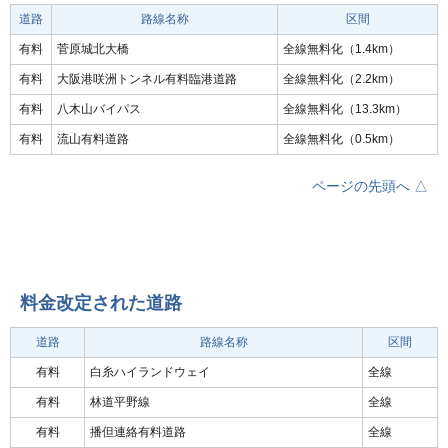
道路
路線名称
区間
有料
菅原城北大橋
全線無料化（1.4km）
有料
大阪港咲洲トンネル有料臨港道路
全線無料化（2.2km）
有料
八木山バイパス
全線無料化（13.3km）
有料
流山有料道路
全線無料化（0.5km）
ページの先頭へ △
料金改定された道路
道路
路線名称
区間
有料
白糸ハイランドウェイ
全線
有料
林道平野線
全線
有料
播但連絡有料道路
全線