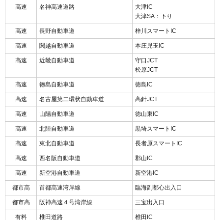
高速
名神高速道路
大津IC
大津SA：下り
高速
長野自動車道
梓川スマートIC
高速
関越自動車道
本庄児玉IC
高速
近畿自動車道
守口JCT
松原JCT
高速
徳島自動車道
徳島IC
高速
名古屋第二環状自動車道
高針JCT
高速
山陽自動車道
徳山東IC
高速
北陸自動車道
黒埼スマートIC
高速
東北自動車道
長者原スマートIC
高速
西名阪自動車道
郡山IC
高速
新空港自動車道
新空港IC
都市高
首都高速湾岸線
臨海副都心出入口
都市高
阪神高速４号湾岸線
三宝出入口
有料
椎田道路
椎田IC