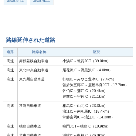
施設新設
施設廃止
路線延伸された道路
道路
路線名称
区間
高速
舞鶴若狭自動車道
小浜IC～敦賀JCT（39.0km）
高速
東北中央自動車道
尾花沢IC～野黒沢IC（4.0km）
高速
東九州自動車道
行橋IC～みやこ豊津IC（7.4km）
曽於弥五郎IC～鹿屋串良JCT（17.7km）
佐伯IC～蒲江IC（20.4km）
豊前IC～宇佐IC（21.1km）
高速
常磐自動車道
相馬IC～山元IC（23.3km）
浪江IC～南相馬IC（18.4km）
常磐富岡IC～浪江IC（14.3km）
高速
徳島自動車道
鳴門JCT～徳島IC（10.9km）
高速
道東自動車道
浦幌IC～白糠IC（26.0km）