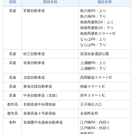
道路
路線名称
施設名称
高速
常磐自動車道
鳥の海PA：上り
鳥の海PA：下り
南相馬鹿島SA：上り
南相馬鹿島SA：下り
南相馬鹿島スマートIC
ならはPA：上り
ならはPA：下り
高速
松江自動車道
加茂岩倉遺跡公園
高速
道東自動車道
上浦幌PA：上り
上浦幌PA：下り
高速
北陸自動車道
高岡砺波スマートIC
高速
東海北陸自動車道
南砺スマートIC
高速
中央自動車道（支線）
府中スマートIC
都市高
首都高速中央環状線
王子南出入口
都市高
首都高速４号新宿線
永福料金所
有料
首都圏中央連絡自動車道
江戸崎PA：内回り
江戸崎PA：外回り
相模原IC