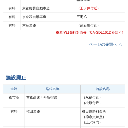
有料
京都縦貫自動車道
（玉ノ井付近）
有料
京奈和自動車道
三宅IC
有料
京葉道路
（武石町付近）
※赤字は先行対応分（CA-SDL161Dを除く）
ページの先頭へ △
施設廃止
道路
路線名称
施設名称
都市高
首都高速４号新宿線
（永福付近）
（松原付近）
有料
椎田道路
椎田道路料金所
（徳永交差点）
（上ノ河内）