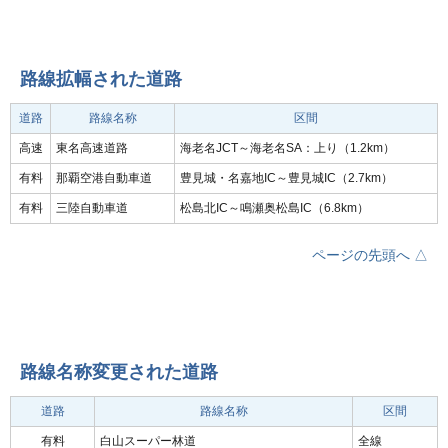
路線拡幅された道路
道路
路線名称
区間
高速
東名高速道路
海老名JCT～海老名SA：上り（1.2km）
有料
那覇空港自動車道
豊見城・名嘉地IC～豊見城IC（2.7km）
有料
三陸自動車道
松島北IC～鳴瀬奥松島IC（6.8km）
ページの先頭へ △
路線名称変更された道路
道路
路線名称
区間
有料
白山スーパー林道
全線