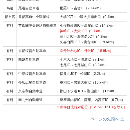
高速
尾道自動車道
世羅IC～吉舎IC（20.4km）
都市高
首都高速中央環状線
大橋JCT～中環大井南出口（9.4km）
有料
首都圏中央連絡自動車道
相模原愛川IC～高尾山IC（14.8km）
神崎IC～大栄JCT（9.7km）
寒川北IC～海老名JCT（4.3km）
久喜白岡JCT～境古河IC（19.6km）
有料
京都縦貫自動車道
京丹波わちIC～丹波IC（18.9km）
有料
能越自動車道
七尾大泊IC～灘浦IC（7.1km）
七尾IC～七尾城山IC（3.2km）
有料
中部縦貫自動車道
福井北JCT～松岡IC（2.2km）
有料
帯広広尾自動車道
更別IC～忠類大樹IC（16.7km）
有料
京奈和自動車道
郡山下ツ道JCT～郡山南IC（1.6km）
有料
南九州自動車道
薩摩川内都IC～薩摩川内高江IC（6.7km）
※赤字は先行対応分（CA-SDL161Dを除く）
ページの先頭へ △