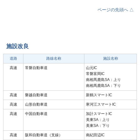
ページの先頭へ △
施設改良
道路
路線名称
施設名称
高速
常磐自動車道
山元IC
常磐富岡IC
南相馬鹿島SA：上り
南相馬鹿島SA：下り
高速
磐越自動車道
新鶴スマートIC
高速
山形自動車道
寒河江スマートIC
高速
中国自動車道
加計スマートIC
美東SA：上り
美東SA：下り
高速
阪和自動車道（支線）
南紀田辺IC