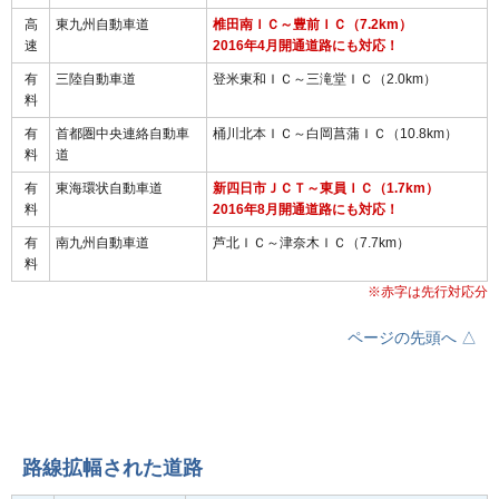
高
東九州自動車道
椎田南ＩＣ～豊前ＩＣ（7.2km）
速
2016年4月開通道路にも対応！
有
三陸自動車道
登米東和ＩＣ～三滝堂ＩＣ（2.0km）
料
有
首都圏中央連絡自動車
桶川北本ＩＣ～白岡菖蒲ＩＣ（10.8km）
料
道
有
東海環状自動車道
新四日市ＪＣＴ～東員ＩＣ（1.7km）
料
2016年8月開通道路にも対応！
有
南九州自動車道
芦北ＩＣ～津奈木ＩＣ（7.7km）
料
※赤字は先行対応分
ページの先頭へ △
路線拡幅された道路