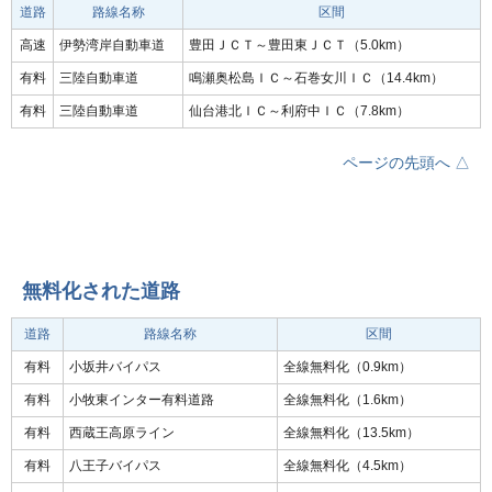
道路
路線名称
区間
高速
伊勢湾岸自動車道
豊田ＪＣＴ～豊田東ＪＣＴ（5.0km）
有料
三陸自動車道
鳴瀬奥松島ＩＣ～石巻女川ＩＣ（14.4km）
有料
三陸自動車道
仙台港北ＩＣ～利府中ＩＣ（7.8km）
ページの先頭へ △
無料化された道路
道路
路線名称
区間
有料
小坂井バイパス
全線無料化（0.9km）
有料
小牧東インター有料道路
全線無料化（1.6km）
有料
西蔵王高原ライン
全線無料化（13.5km）
有料
八王子バイパス
全線無料化（4.5km）