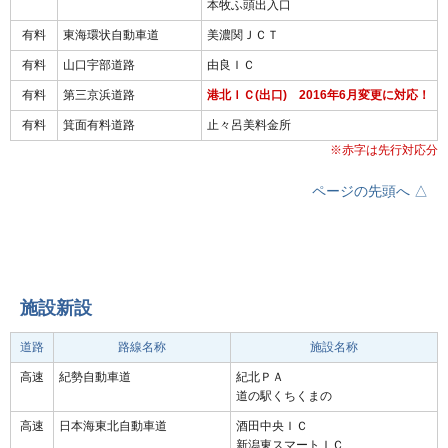
本牧ふ頭出入口
有料
東海環状自動車道
美濃関ＪＣＴ
有料
山口宇部道路
由良ＩＣ
有料
第三京浜道路
港北ＩＣ(出口) 2016年6月変更に対応！
有料
箕面有料道路
止々呂美料金所
※赤字は先行対応分
ページの先頭へ △
施設新設
道路
路線名称
施設名称
高速
紀勢自動車道
紀北ＰＡ
道の駅くちくまの
高速
日本海東北自動車道
酒田中央ＩＣ
新潟東スマートＩＣ