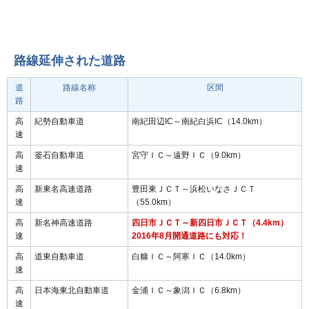
路線延伸された道路
道
路線名称
区間
路
高
紀勢自動車道
南紀田辺IC～南紀白浜IC（14.0km）
速
高
釜石自動車道
宮守ＩＣ～遠野ＩＣ（9.0km）
速
高
新東名高速道路
豊田東ＪＣＴ～浜松いなさＪＣＴ
速
（55.0km）
高
新名神高速道路
四日市ＪＣＴ～新四日市ＪＣＴ（4.4km）
速
2016年8月開通道路にも対応！
高
道東自動車道
白糠ＩＣ～阿寒ＩＣ（14.0km）
速
高
日本海東北自動車道
金浦ＩＣ～象潟ＩＣ（6.8km）
速