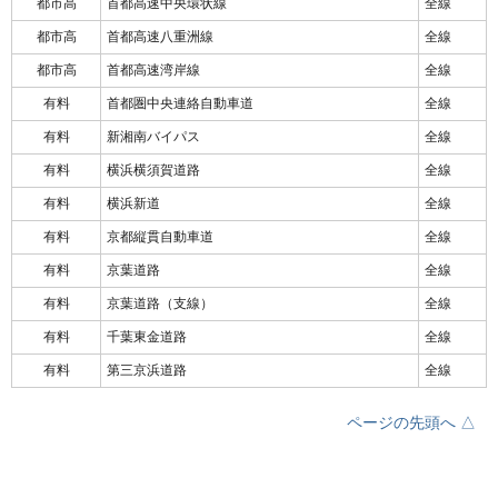
都市高
首都高速中央環状線
全線
都市高
首都高速八重洲線
全線
都市高
首都高速湾岸線
全線
有料
首都圏中央連絡自動車道
全線
有料
新湘南バイパス
全線
有料
横浜横須賀道路
全線
有料
横浜新道
全線
有料
京都縦貫自動車道
全線
有料
京葉道路
全線
有料
京葉道路（支線）
全線
有料
千葉東金道路
全線
有料
第三京浜道路
全線
ページの先頭へ △