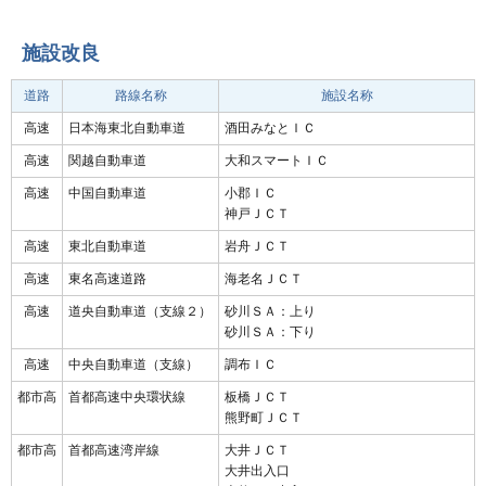
施設改良
道路
路線名称
施設名称
高速
日本海東北自動車道
酒田みなとＩＣ
高速
関越自動車道
大和スマートＩＣ
高速
中国自動車道
小郡ＩＣ
神戸ＪＣＴ
高速
東北自動車道
岩舟ＪＣＴ
高速
東名高速道路
海老名ＪＣＴ
高速
道央自動車道（支線２）
砂川ＳＡ：上り
砂川ＳＡ：下り
高速
中央自動車道（支線）
調布ＩＣ
都市高
首都高速中央環状線
板橋ＪＣＴ
熊野町ＪＣＴ
都市高
首都高速湾岸線
大井ＪＣＴ
大井出入口