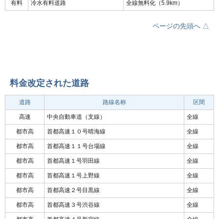
有料
冷水有料道路
全線無料化（5.9km）
ページの先頭へ △
料金改定された道路
道路
路線名称
区間
高速
中央自動車道（支線）
全線
都市高
首都高速１０号晴海線
全線
都市高
首都高速１１号台場線
全線
都市高
首都高速１号羽田線
全線
都市高
首都高速１号上野線
全線
都市高
首都高速２号目黒線
全線
都市高
首都高速３号渋谷線
全線