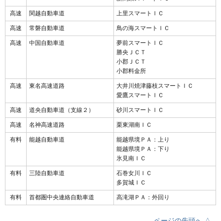
高速
関越自動車道
上里スマートＩＣ
高速
常磐自動車道
鳥の海スマートＩＣ
高速
中国自動車道
夢前スマートＩＣ
勝央ＪＣＴ
小郡ＪＣＴ
小郡料金所
高速
東名高速道路
大井川焼津藤枝スマートＩＣ
愛鷹スマートＩＣ
高速
道央自動車道（支線２）
砂川スマートＩＣ
高速
名神高速道路
栗東湖南ＩＣ
有料
能越自動車道
能越県境ＰＡ：上り
能越県境ＰＡ：下り
氷見南ＩＣ
有料
三陸自動車道
石巻女川ＩＣ
多賀城ＩＣ
有料
首都圏中央連絡自動車道
高滝湖ＰＡ：外回り
ページの先頭へ △