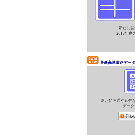
新たに開
2013年
最新高速道路デー
新たに開通や延伸
データ