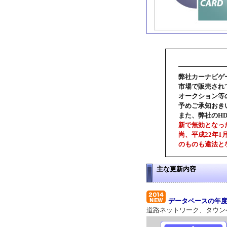
弊社カーナビゲ
市場で販売され
オークション等
予めご承知おき
また、弊社のH
新で無効となっ
尚、平成22年
のものも違法と
主な更新内容
データベースの年
道路ネットワーク、タウン