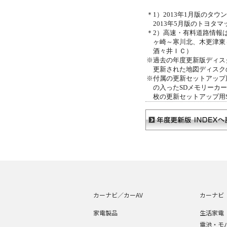
＊1）2013年1月版のタ
2013年5月版のトヨタ
＊2）高速・有料道路情報
ヶ崎～寒川北、木更津東
酒々井ＩＣ）
※過去の年度更新版ディス
更新された地図ディスク
※付属の更新セットアップ
の入ったSDメモリーカ
枚の更新セットアップ用
カーナビ／カーAV
カーナビ
家電製品
生活家電
電池・モ