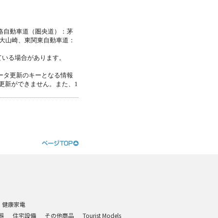
連絡自動車道（圏央道）：茅
大山崎、東関東自動車道：
ている場合があります。
ータ更新のキーとなる情報
更新ができません。また、1
・健康家電
器
住宅設備
その他商品
Tourist Models