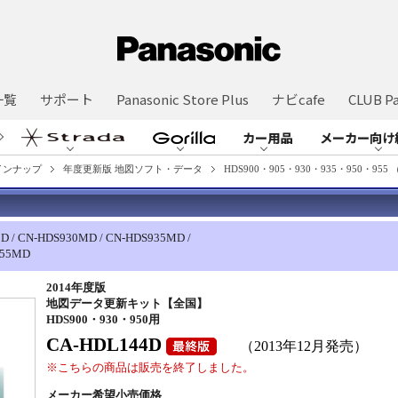
一覧
サポート
Panasonic Store Plus
ナビcafe
CLUB Pa
カー用品
メーカー向け
インナップ
年度更新版 地図ソフト・データ
HDS900・905・930・935・950・955 
D / CN-HDS930MD / CN-HDS935MD /
955MD
2014年度版
地図データ更新キット【全国】
HDS900・930・950用
CA-HDL144D
（2013年12月発売）
※こちらの商品は販売を終了しました。
メーカー希望小売価格