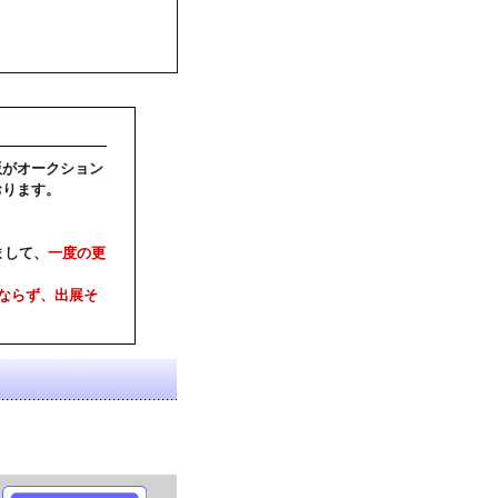
版がオークション
おります。
まして、
一度の更
ならず、出展そ