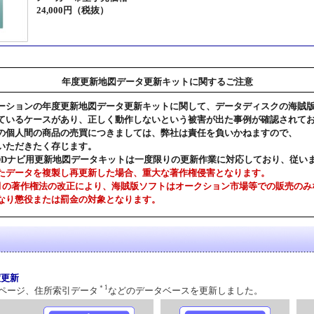
24,000円（税抜）
年度更新地図データ更新キットに関するご注意
ーションの年度更新地図データ更新キットに関して、データディスクの海賊
ているケースがあり、正しく動作しないという被害が出た事例が確認されて
の個人間の商品の売買につきましては、弊社は責任を負いかねますので、
いただきたく存じます。
DDナビ用更新地図データキットは一度限りの更新作業に対応しており、従い
たデータを複製し再更新した場合、重大な著作権侵害となります。
1月の著作権法の改正により、海賊版ソフトはオークション市場等での販売のみ
なり懲役または罰金の対象となります。
度更新
＊1
ページ、住所索引データ
などのデータベースを更新しました。