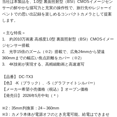
当社は本製品を、1.0型 裏面照射型（BSI）CMOSイメージセン
サーの鮮やかな描写力と充実の操作性で、旅行先やレジャーイ
ベントでの思い出記録を楽しめるコンパクトカメラとして提案
します。
＜主な特長＞
1. 約2010万画素 高感度1.0型 裏面照射型（BSI）CMOSイメー
ジセンサー搭載
2. 光学15倍のズーム（※2）搭載で、広角24mmから望遠
360mmまでの幅広い焦点距離をカバー（※2）
3. 4K技術が実現する、高精細動画と高速連写
【品番】 DC-TX3
【色】 -K（ブラック）、-S（グラファイトシルバー）
【メーカー希望小売価格（税込）】オープン価格
【発売日】 2026年5月中旬（＊）
※2：35mm判換算：24～360mm
​※3：カメラ本体が電源オフのとき充電可能。給電はできませ