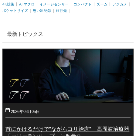
4K技術
AFマクロ
イメージセンサー
コンパクト
ズーム
デジカメ
ポケットサイズ
思い出記録
旅行先
最新トピックス
2026年08月05日
首にかけるだけで”ながらコリ治療” 高周波治療器