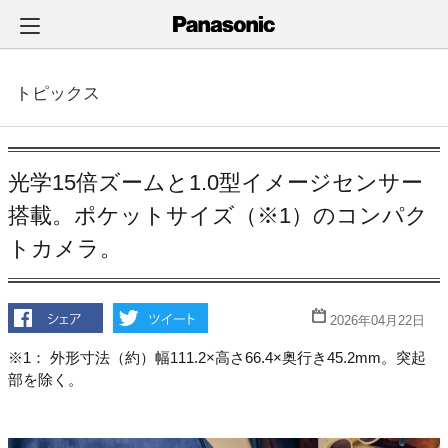
メ
イ
ン
コ
トピックス
ン
テ
ン
ツ
光学15倍ズームと1.0型イメージセンサー
に
搭載。ポケットサイズ（※1）のコンパク
ス
トカメラ。
キ
ッ
プ
2026年04月22日
※1： 外形寸法（約）幅111.2×高さ66.4×奥行き45.2mm。突起
部を除く。