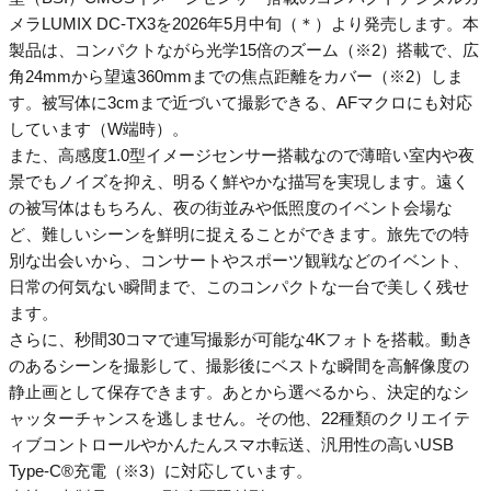
メラLUMIX DC-TX3を2026年5月中旬（＊）より発売します。本
製品は、コンパクトながら光学15倍のズーム（※2）搭載で、広
角24mmから望遠360mmまでの焦点距離をカバー（※2）しま
す。被写体に3cmまで近づいて撮影できる、AFマクロにも対応
しています（W端時）。
また、高感度1.0型イメージセンサー搭載なので薄暗い室内や夜
景でもノイズを抑え、明るく鮮やかな描写を実現します。遠く
の被写体はもちろん、夜の街並みや低照度のイベント会場な
ど、難しいシーンを鮮明に捉えることができます。旅先での特
別な出会いから、コンサートやスポーツ観戦などのイベント、
日常の何気ない瞬間まで、このコンパクトな一台で美しく残せ
ます。
さらに、秒間30コマで連写撮影が可能な4Kフォトを搭載。動き
のあるシーンを撮影して、撮影後にベストな瞬間を高解像度の
静止画として保存できます。あとから選べるから、決定的なシ
ャッターチャンスを逃しません。その他、22種類のクリエイテ
ィブコントロールやかんたんスマホ転送、汎用性の高いUSB
Type-C®充電（※3）に対応しています。