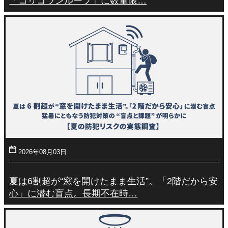
「コリコランループ」に数量限…
2026年08月03日
夏は6割超が“窓を開けたまま生活”。「2階だから安
心」に潜む盲点。長期不在時…