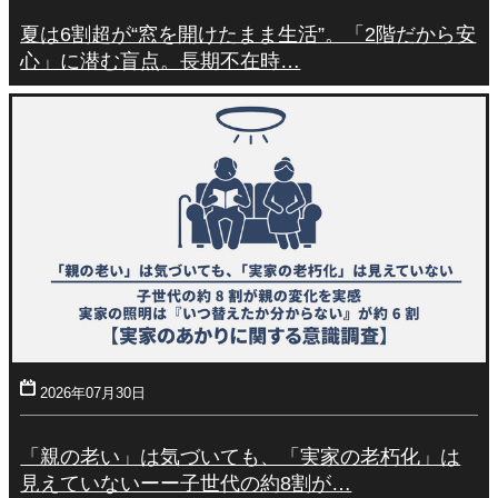
夏は6割超が“窓を開けたまま生活”。「2階だから安
心」に潜む盲点。長期不在時…
2026年07月30日
「親の老い」は気づいても、「実家の老朽化」は
見えていないーー子世代の約8割が…