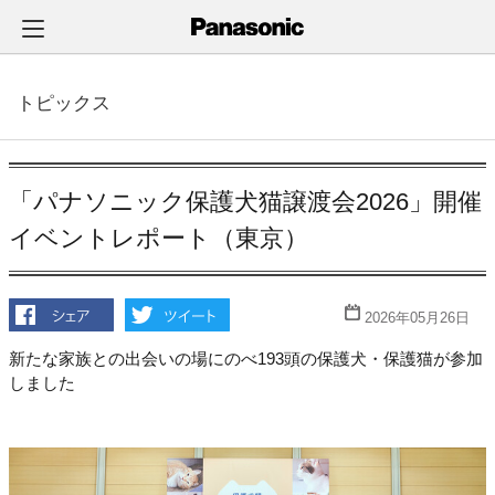
メ
イ
ン
コ
トピックス
ン
テ
ン
ツ
「パナソニック保護犬猫譲渡会2026」開催
に
イベントレポート（東京）
ス
キ
ッ
2026年05月26日
プ
新たな家族との出会いの場にのべ193頭の保護犬・保護猫が参加
しました