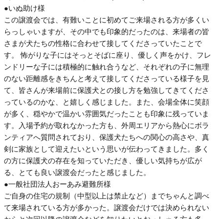
●いぬ助け様
この譲渡会では、有難いことに初めてご来場される方が多くい
らっしゃいますが、その中でも印象的だったのは、来場者の皆
さまが犬たちの性格に合わせて接してくださっていたことで
す。 怖がりな子にはそっとそばに座り、優しく声をかけ、フレ
ンドリーな子には積極的に触れ合うなど、それぞれの子に無理
のない距離感をきちんと考えて接してくださっている様子を見
て、皆さんが来場前に保護犬との接し方を勉強してきてくださ
っているのかな、と嬉しく感じました。また、会場全体に笑顔
が多く、穏やかで温かい雰囲気だったことも印象に残っていま
す。入場予約が取れなかった方も、外周エリアから熱心にボラ
ンティアへ質問されており、保護犬たちへの関心の高さや、真
剣に家族として迎えたいという思いが伝わってきました。多く
の方に保護犬の存在を知っていただき、優しい気持ちが広が
る、とても良い譲渡会だったと感じました。
●一般社団法人おーあみ避難所様
ご自身の住宅の規制（中型以上は禁止など）までちゃんと調べ
て来場されている方が多かった。譲渡会だけでは決められない