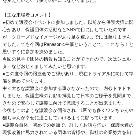
を変えたいという多くの声につながりました。
【主な来場者コメント】
●初めて譲渡会イベントに参加しました。以前から保護犬猫に関
心があり、保護団体の活動などSNSで目にはしていたのです
が、クローズドなイメージがあり足を運ぶまでには至りません
でした。でも今回はPanasonic主催ということで、これなら！と
思いすぐに参加を決めました。
今回の見学で団体の情報も知ることができたので、次はシェル
ターなどおじゃましてみたいと思います。
●この度今回の譲渡会でご縁があり、現在トライアルに向けて準
備を進めております。
中々大きな譲渡会に参加する事がなかったので、内心ドキドキ
しました。保護主様のお顔を拝見して日常のご様子を見聞きで
きたので安心して譲渡に向けて意識することが出来ました。
今後もこのような譲渡会が開催され、1匹でも多くワンちゃんや
猫ちゃんが幸せに過ごしていけるように願っています。
●譲渡会自体、初めての参加で、詳しくお話を伺い、保護犬達の
現状改善に尽力されている団体の皆様や、御社の企業努力を知