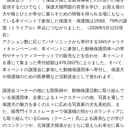
提供するだけでなく、保護犬猫問題の背景を学び、お迎え後の
犬や猫とひとが幸せに暮らすための情報を得られる場にもなっ
ている本イベントで参加した保護犬・保護猫は193頭、79件の譲
渡（トライアル）申込につながりました。（2026年5月12日現
在）
アクション数に応じてパナソニックから寄付するSNSチャリテ
ィキャンペーンや、本イベントに参加した動物保護団体への寄
付やチャリティマーケットでの販売などを合わせ、本イベント
を通じて集まった寄付総額は478,281円に上りました。すべて、
本イベントの譲渡会に参加した動物保護団体へ寄付し、保護犬
や保護猫のための医療費など活動資金として使われます。
譲渡会コーナーの他にも獣医師や、動物保護活動に取り組んで
いる保護団体、企業によるトークステージの他、写真を通して
保護犬の魅力を多くの人々に広める写真家の犬丸美絵氏、ま
た、猫専門イラストレーターで保護猫の預かりボランティアに
も取り組んでいるCoony（クーニー）氏による講演などの学び
のコンテンツや、元保護犬猫達がおうちに迎えられ幸せに暮ら