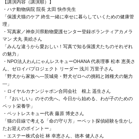
【講演内容（講演順）】
・ハナ動物病院 院長 太田 快作先生
「保護犬猫のケア 終生一緒に幸せに暮らしていくための健康管
理」
・写真家／神奈川県動物愛護センター登録ボランティアカメラ
マン 犬丸 美絵さん
「みんな違うから愛おしい！写真で知る保護犬たちのそれぞれ
の魅力」
・NPO法人わんにゃんレスキューOHANA 代表理事 松本 恵美さ
ん、ゼロイバプロジェクト リーダー 浅川 万里子さん
「野犬から家族へ―茨城発・野犬ゼロへの挑戦と雑種犬の魅力
―」
・ロイヤルカナンジャポン合同会社 根上 遥生さん
「『おいしい』のその先へ。今日から始める、わが子のための
ペット栄養学」
・ペットレスキュー代表 藤原 博史さん
「猫の目線で考える「命の守り方」ーペット探偵経験を生かし
たお迎えのポイントー」
・エステー株式会社 林 幸恵さん、徳本 健人さん