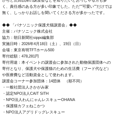
からと次回以降の譲渡会などを知りたいとおっしゃる方も多
く、責任感のある方が多い印象でした。ただ""可愛い""だけでは
無く、しっかりお話しを聞いてくださる方が多かったです。
◆◆ 「パナソニック保護犬猫譲渡会」◆◆
主催：パナソニック株式会社
協力：朝日新聞社sippo編集部
実施日時：2026年4月18日（土）、19日（日）
会場：東京有明TFTホール500
寄付総額：478,281円
寄付用途：本イベントの譲渡会に参加された動物保護団体への
寄付となり、保護犬や保護猫のための生活費（フード代など）
や医療費など活動資金として使われます。
譲渡会コーナー参加団体：14団体 （順不同）
・一般社団法人さかがみ家
・認定NPO法人CAIT SITH
・NPO法人わんにゃんレスキューOHANA
・保護猫カフェねこかつ
・NPO法人アグリドッグレスキュー