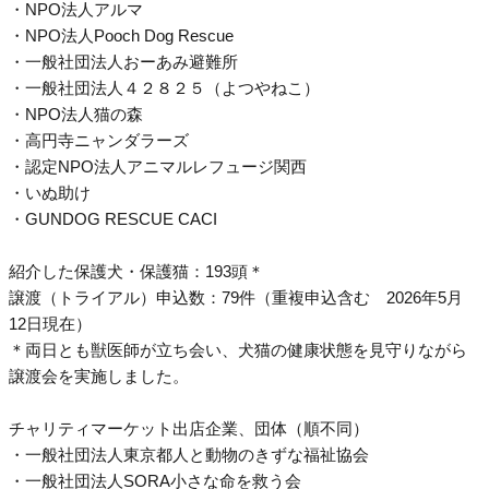
・NPO法人アルマ
・NPO法人Pooch Dog Rescue
・一般社団法人おーあみ避難所
・一般社団法人４２８２５（よつやねこ）
・NPO法人猫の森
・高円寺ニャンダラーズ
・認定NPO法人アニマルレフュージ関西
・いぬ助け
・GUNDOG RESCUE CACI
紹介した保護犬・保護猫：193頭＊
譲渡（トライアル）申込数：79件（重複申込含む 2026年5月
12日現在）
＊両日とも獣医師が立ち会い、犬猫の健康状態を見守りながら
譲渡会を実施しました。
チャリティマーケット出店企業、団体（順不同）
・一般社団法人東京都人と動物のきずな福祉協会
・一般社団法人SORA小さな命を救う会