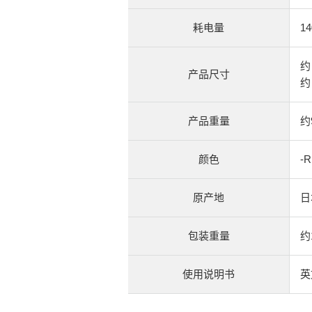
耗电量
14
约
产品尺寸
约
产品重量
约9
颜色
-
原产地
日
包装重量
约1
使用说明书
英