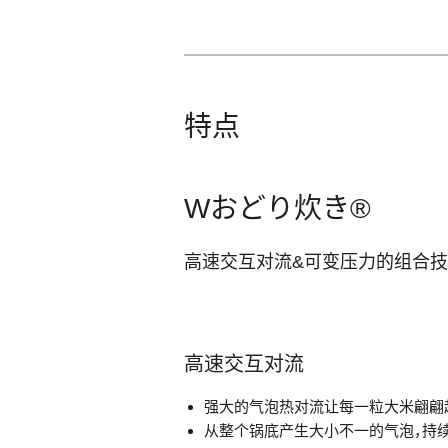
特点
Wおどり炊き®
高速交互对流&可变压力的组合
高速交互对流
强大的气泡热对流让每一粒大米翩翩
从整个锅底产生大小不一的气泡，持续