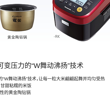
变压力的“W舞动沸扬”技术
“W舞动沸扬”技术，让每一粒大米翩翩起舞并均匀受热
莹、甘甜粘糯的米饭
热性的黄金陶钻锅