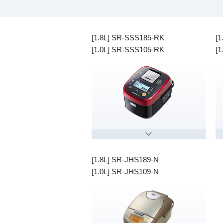
[1.8L] SR-SSS185-RK
[
[1.0L] SR-SSS105-RK
[
[1.8L] SR-JHS189-N
[1.0L] SR-JHS109-N