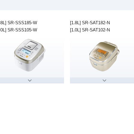
1.8L] SR-SSS185-W
[1.8L] SR-SAT182-N
1.0L] SR-SSS105-W
[1.0L] SR-SAT102-N