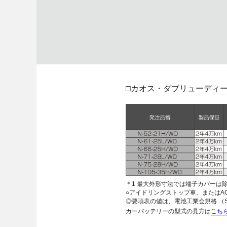
□カオス・ダブリューディー
＊1 最大外形寸法では端子カバーは
○アイドリングストップ車、またはA
◎要項表の値は、電池工業会規格 （S
カーバッテリーの型式の見方は
こち