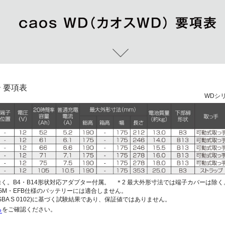
 要項表
WDシ
除く。B4・B14形状対応アダプター付属。 ＊2 最大外形寸法では端子カバーは除く
GM・EFB仕様のバッテリーには適合しません。
BA S 0102)に基づく試験結果であり、保証値ではありません。
ら
をご確認ください。