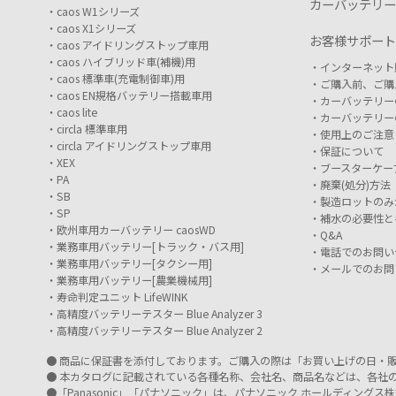
カーバッテリー
caos W1シリーズ
caos X1シリーズ
お客様サポート
caos アイドリングストップ車用
caos ハイブリッド車(補機)用
インターネット
caos 標準車(充電制御車)用
ご購入前、ご購
caos EN規格バッテリー搭載車用
カーバッテリー
caos lite
カーバッテリー
circla 標準車用
使用上のご注意
circla アイドリングストップ車用
保証について
XEX
ブースターケー
PA
廃棄(処分)方法
SB
製造ロットのみ
SP
補水の必要性と
欧州車用カーバッテリー caosWD
Q&A
業務車用バッテリー[トラック・バス用]
電話でのお問い
業務車用バッテリー[タクシー用]
メールでのお問
業務車用バッテリー[農業機械用]
寿命判定ユニット LifeWINK
高精度バッテリーテスター Blue Analyzer 3
高精度バッテリーテスター Blue Analyzer 2
● 商品に保証書を添付しております。ご購入の際は「お買い上げの日・
● 本カタログに記載されている各種名称、会社名、商品名などは、各社
●「Panasonic」「パナソニック」は、パナソニック ホールディン