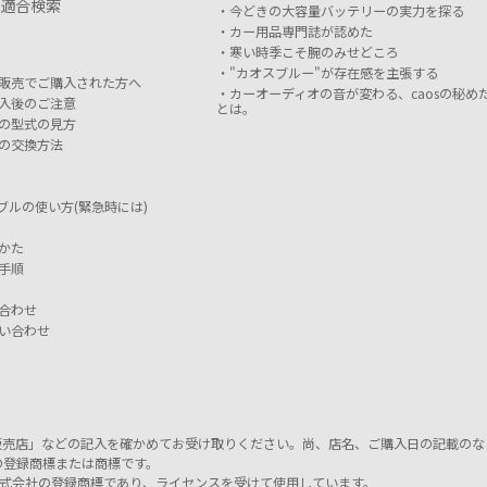
適合検索
今どきの大容量バッテリーの実力を探る
カー用品専門誌が認めた
寒い時季こそ腕のみせどころ
"カオスブルー"が存在感を主張する
販売でご購入された方へ
カーオーディオの音が変わる、caosの秘め
入後のご注意
とは。
の型式の見方
の交換方法
ブルの使い方(緊急時には)
かた
手順
合わせ
い合わせ
販売店」などの記入を確かめてお受け取りください。尚、店名、ご購入日の記載のな
の登録商標または商標です。
グス株式会社の登録商標であり、ライセンスを受けて使用しています。