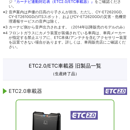
ジ
『カーナビ連動対応表（ETC2.0/ETC車載器）』
をご確認くださ
い。
※2
音声案内は声優の日髙のり子さんが担当。ただし、CY-ET2620GD、
CY-ET2610GDのITSスポット、およびCY-ET2620GDの災害・危機管
理通報サービスの音声は除く。
※3
カーナビ側から音声出力されます。（2014年以降販売のモデルのみ）
※4
フロントガラスにカメラ装置が装備されている車両は、車両メーカー
が指定する禁止エリアに、ETC本体/アンテナを含むアクセサリー装置
を設置できない場合があります。詳しくは、車両販売店にご確認くだ
さい。
ETC2.0/ETC車載器 旧製品一覧
（生産終了品）
ETC2.0車載器