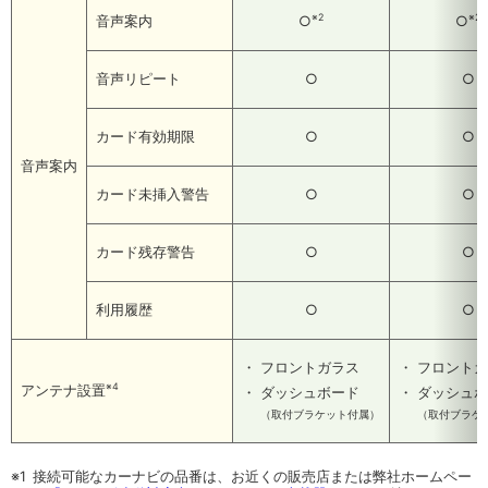
※2
※2
音声案内
○
○
音声リピート
○
○
カード有効期限
○
○
音声案内
カード未挿入警告
○
○
カード残存警告
○
○
利用履歴
○
○
・
フロントガラス
・
フロントガ
※4
アンテナ設置
・
ダッシュボード
・
ダッシュボ
（取付ブラケット付属）
（取付ブラケ
※1
接続可能なカーナビの品番は、お近くの販売店または弊社ホームペー