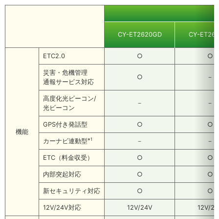
CY-ET2620GD
CY-ET26
ETC2.0
○
○
災害・危機管理
○
－
通報サービス対応
高度化光ビーコン/
－
－
光ビーコン
GPS付き発話型
○
○
機能
※1
カーナビ連動型
－
－
ETC（料金収受）
○
○
内部突起対応
○
○
新セキュリティ対応
○
○
12V/24V対応
12V/24V
12V/2