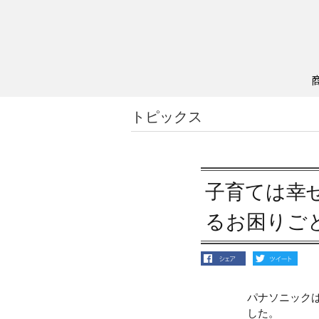
メ
イ
ン
コ
ン
テ
ン
トピックス
ツ
に
ス
キ
子育ては幸
ッ
プ
るお困りご
パナソニックは
した。