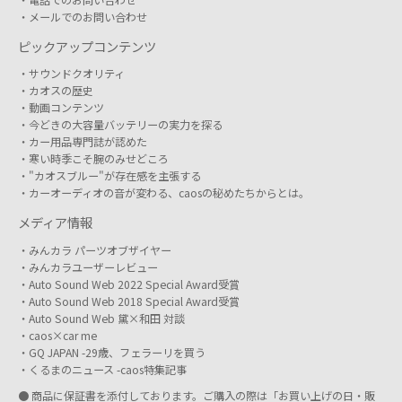
メールでのお問い合わせ
ピックアップコンテンツ
サウンドクオリティ
カオスの歴史
動画コンテンツ
今どきの大容量バッテリーの実力を探る
カー用品専門誌が認めた
寒い時季こそ腕のみせどころ
"カオスブルー"が存在感を主張する
カーオーディオの音が変わる、caosの秘めたちからとは。
メディア情報
みんカラ パーツオブザイヤー
みんカラユーザーレビュー
Auto Sound Web 2022 Special Award受賞
Auto Sound Web 2018 Special Award受賞
Auto Sound Web 黛×和田 対談
caos×car me
GQ JAPAN -29歳、フェラーリを買う
くるまのニュース -caos特集記事
● 商品に保証書を添付しております。ご購入の際は「お買い上げの日・販