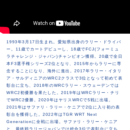
1993年3月17日生まれ。愛知県出身のラリー・ドライバ
ー。11歳でカートデビューし、18歳でFCJ(フォーミュ
ラチャレンジ・ジャパン)チャンピオン獲得。20歳で全日
本F3選手権シリーズ2位となり、2015年からラリーに専
念することになり、海外に進出。2017年ラリー・イタリ
ア・サルディニアのWRC2クラスで3位となって初めて表
彰台に立ち、2018年のWRCラリー・スウェーデンでは
WRC2初優勝を果たした。2019年はWRCラリー・チリ
でWRC2優勝。2020年はヤリスWRCで5戦に出場。
2021年はサファリ・ラリー・ケニアで2位に入り初の表
彰台を獲得した。2022年はTGR WRT Next
Generationに全戦に出場。サファリ・ラリー・ケニア
と、最終戦ラリージャパンでは総合3位で表彰台に立ち、