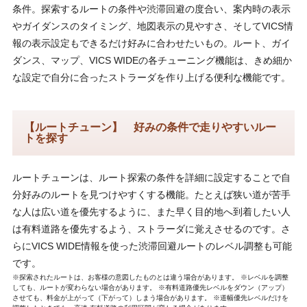
条件。探索するルートの条件や渋滞回避の度合い、案内時の表示
やガイダンスのタイミング、地図表示の見やすさ、そしてVICS情
報の表示設定もできるだけ好みに合わせたいもの。ルート、ガイ
ダンス、マップ、VICS WIDEの各チューニング機能は、きめ細か
な設定で自分に合ったストラーダを作り上げる便利な機能です。
【ルートチューン】 好みの条件で走りやすいルー
トを探す
ルートチューンは、ルート探索の条件を詳細に設定することで自
分好みのルートを見つけやすくする機能。たとえば狭い道が苦手
な人は広い道を優先するように、また早く目的地へ到着したい人
は有料道路を優先するよう、ストラーダに覚えさせるのです。さ
らにVICS WIDE情報を使った渋滞回避ルートのレベル調整も可能
です。
※探索されたルートは、お客様の意図したものとは違う場合があります。 ※レベルを調整
しても、ルートが変わらない場合があります。 ※有料道路優先レベルをダウン（アップ）
させても、料金が上がって（下がって）しまう場合があります。 ※道幅優先レベルだけを