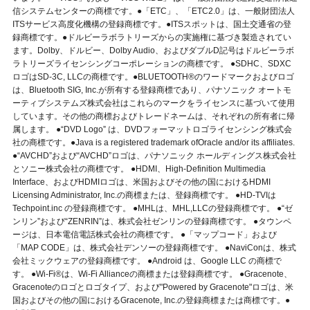
信システムセンターの商標です。●「ETC」、「ETC2.0」は、一般財団法人
ITSサービス高度化機構の登録商標です。●ITSスポットは、国土交通省の登
録商標です。●ドルビーラボラトリーズからの実施権に基づき製造されてい
ます。Dolby、ドルビー、Dolby Audio、およびダブルD記号はドルビーラボ
ラトリーズライセンシングコーポレーションの商標です。 ●SDHC、SDXC
ロゴはSD-3C, LLCの商標です。●BLUETOOTH®のワードマークおよびロゴ
は、Bluetooth SIG, Inc.が所有する登録商標であり、パナソニック オートモ
ーティブシステムズ株式会社はこれらのマークをライセンスに基づいて使用
しています。その他の商標およびトレードネームは、それぞれの所有者に帰
属します。 ●“DVD Logo” は、DVDフォーマットロゴライセンシング株式会
社の商標です。●Java is a registered trademark ofOracle and/or its affiliates.
●“AVCHD”および“AVCHD”ロゴは、パナソニック ホールディングス株式会社
とソニー株式会社の商標です。 ●HDMI、High-Definition Multimedia
Interface、およびHDMIロゴは、米国およびその他の国におけるHDMI
Licensing Administrator, Inc.の商標または、登録商標です。 ●HD-TVIは
Techpoint.inc の登録商標です。 ●MHLは、MHL,LLCの登録商標です。 ●“ゼ
ンリン”および“ZENRIN”は、株式会社ゼンリンの登録商標です。 ●タウンペ
ージは、日本電信電話株式会社の商標です。 ●「マップコード」および
「MAP CODE」は、株式会社デンソーの登録商標です。 ●NaviConは、株式
会社ミックウェアの登録商標です。 ●Android は、Google LLC の商標で
す。 ●Wi-Fi®は、Wi-Fi Allianceの商標または登録商標です。 ●Gracenote、
Gracenoteのロゴとロゴタイプ、および"Powered by Gracenote"ロゴは、米
国およびその他の国におけるGracenote, Inc.の登録商標または商標です。●