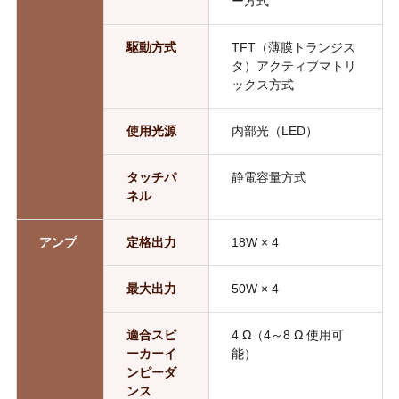
ー方式
駆動方式
TFT（薄膜トランジス
タ）アクティブマトリ
ックス方式
使用光源
内部光（LED）
タッチパ
静電容量方式
ネル
アンプ
定格出力
18W × 4
最大出力
50W × 4
適合スピ
4 Ω（4～8 Ω 使用可
ーカーイ
能）
ンピーダ
ンス