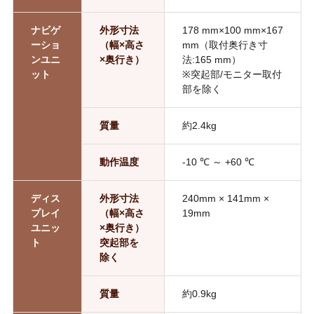
ナビゲ
外形寸法
178 mm×100 mm×167
ーショ
（幅×高さ
mm（取付奥行き寸
ンユニ
×奥行き）
法:165 mm）
ット
※突起部/モニター取付
部を除く
質量
約2.4kg
動作温度
-10 ℃ ～ +60 ℃
ディス
外形寸法
240mm × 141mm ×
プレイ
（幅×高さ
19mm
ユニッ
×奥行き）
ト
突起部を
除く
質量
約0.9kg