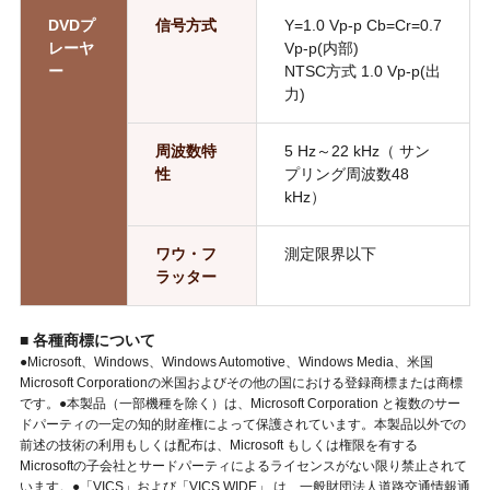
DVDプ
信号方式
Y=1.0 Vp-p Cb=Cr=0.7
レーヤ
Vp-p(内部)
ー
NTSC方式 1.0 Vp-p(出
力)
周波数特
5 Hz～22 kHz（ サン
性
プリング周波数48
kHz）
ワウ・フ
測定限界以下
ラッター
■ 各種商標について
●Microsoft、Windows、Windows Automotive、Windows Media、米国
Microsoft Corporationの米国およびその他の国における登録商標または商標
です。●本製品（一部機種を除く）は、Microsoft Corporation と複数のサー
ドパーティの一定の知的財産権によって保護されています。本製品以外での
前述の技術の利用もしくは配布は、Microsoft もしくは権限を有する
Microsoftの子会社とサードパーティによるライセンスがない限り禁止されて
います。●「VICS」および「VICS WIDE」 は、一般財団法人道路交通情報通