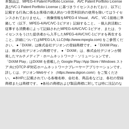
本製品は、MPEG-4 Patent Portfolio License、AVC Patent Portfolio License
及びVC-1 Patent Portfolio License に基づきライセンスされており、以下に
記載する行為に係るお客様の個人的かつ非営利目的の使用を除いてはライセ
ンスされておりません。・画像情報をMPEG-4 Visual、AVC、VC-1規格に準
拠して（以下、MPEG-4/AVC/VC-1ビデオ）記録すること。・個人的活動に
従事する消費者によって記録されたMPEG-4/AVC/VC-1ビデオ、または、ラ
イセンスをうけた提供者から入手したMPEG-4/AVC/VC-1ビデオを再生する
こと。詳細についてはMPEG LA, LLC(http://www.mpegla.com) をご参照くだ
さい。 ●「DiXiM」は株式会社デジオンの登録商標です。 ●「DiXiM Play」
は、株式会社デジオンの商標です。 ●「DiXiM」は、株式会社デジオンが開
発したマルチメディア・ホームネットワーク・ソリューションです。
「DiXiM Play」はDiXiM を搭載した Google Play / App Store / Windows スト
ア 向けDTCP-IP対応ホームネットワークプレーヤーアプリケーションです。
詳しくは、デジオンWebサイト（https://www.digion.com/）をご覧くださ
い。 ●本HPに記載されている各種名称、会社名、商品名などは、各社の登録
商標または商標です。 ●各社の商標および製品商標に対しては特に注記のな
い場合でも、これを十分尊重いたします。
パナソニック は日本オーディオ協会のハイレゾ定義に準拠した製品
に、このロゴを冠して推奨しています。ロゴは登録商標です。