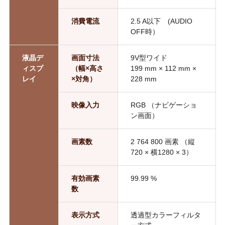
消費電流
2.5 A以下 (AUDIO
OFF時）
液晶デ
画面寸法
9V型ワイド
ィスプ
（幅×高さ
199 mm × 112 mm ×
レイ
×対角）
228 mm
映像入力
RGB （ナビゲーショ
ン画面）
画素数
2 764 800 画素 （縦
720 × 横1280 × 3）
有効画素
99.99 %
数
表示方式
透過型カラーフィルタ