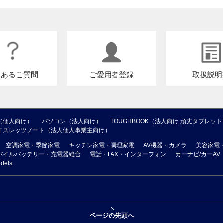
くあるご質問
ご愛用者登録
取扱説明
（個人向け）
パソコン（法人向け）
TOUGHBOOK（法人向け 頑丈タブレット
イズレッツノート（法人個人事業主向け）
空調家電・季節家電
キッチン家電・調理家電
AV機器・カメラ
美容家電
バイルバッテリー・充電器総合
電話・FAX・インターフォン
カーナビ/カーAV
odels
ページの先頭へ