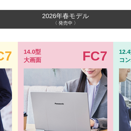
2026年春モデル
〈 発売中 〉
C7
FC7
14.0型
12.
大画面
コン