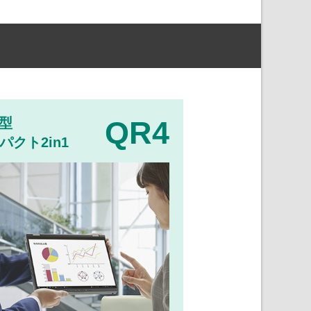
QR4
4型
パクト2in1