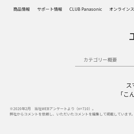
メ
商品情報
サポート情報
CLUB Panasonic
オンライン
イ
ン
コ
ン
テ
ン
ツ
カテゴリー概要
に
ス
キ
ッ
ス
プ
「こ
※2020年2月 当社WEBアンケートより（n=710）。
弊社からコメントを依頼し、いただいたコメントを編集して掲載しています