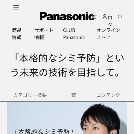
メ
イ
ロ
ン
グ
コ
商品
サポート
CLUB
オンライン
イ
ン
情報
情報
Panasonic
ストア
ン
テ
ン
ツ
「本格的なシミ予防」とい
に
ス
う未来の技術を目指して。
キ
ッ
プ
カテゴリー概要
一覧
コンテンツ