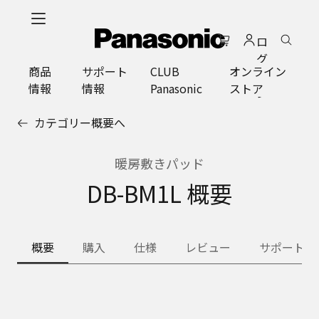
メ
イ
ロ
ン
グ
コ
商品
サポート
CLUB
オンライン
イ
ン
情報
情報
Panasonic
ストア
ン
テ
ン
カテゴリー概要へ
ツ
に
ス
暖房敷きパッド
キ
DB-BM1L 概要
ッ
プ
概要
購入
仕様
レビュー
サポート