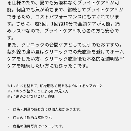
る仕様のため、夏でも気兼ねなくブライトケア
が可
※1
能。何度でも気が済むまで、継続してブライトケア
が
※1
できるため、コストパフォーマンスにもすぐれていま
す。さらに、週3回、1回約10分で全顔ケアが可能。痛
みレス
なので、ブライトケア
初心者の方も安心で
※3
※1
す。
また、クリニックの合間ケアとして使うのもおすすめ。
紫外線の強い夏はクリニックでの光施術を避けてホーム
ケアをしたい方、クリニック施術後も本格的な透明感
※2
ケアを継続したい方にもぴったりです。
※1：キメを整えて、肌を明るく見えるようにするケアのこと
※2：キメが整うことによる肌の見え方
※3：痛みが少ないという意味
効果・刺激の感じ方には個人差があります。
個人の主観的な感想です。
商品の使用写真はイメージです。