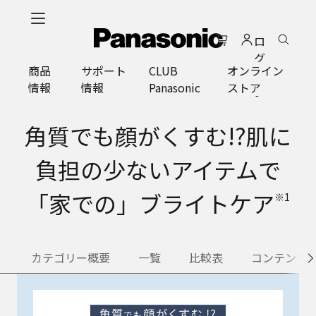
メ
イ
ロ
ン
グ
コ
商品
サポート
CLUB
オンライン
イ
ン
情報
情報
Panasonic
ストア
ン
テ
ン
ツ
角質でも顔がくすむ!?肌に
に
ス
負担の少ないアイテムで
キ
ッ
「家での」ブライトケア
※1
プ
カテゴリー概要
一覧
比較表
コンテンツ