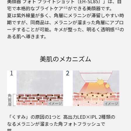
美顔器 フォト ブライトショット（EH-SL85）」は、自
宅で本格的なブライトケア
ができる美顔器です。
※1
夏は紫外線量が多く、角層にメラニンが滞留しやすい時
期ですが、同商品は、メラニンが溜まった角層にアプロ
ーチすることが可能。キメが整った、明るく透明感
の
※2
ある肌へ導きます。
美肌のメカニズム
「くすみ」の原因の1つと
高出力LED×IPL 2種類の
なるメラニンが溜まった角
フォトフラッシュで
質