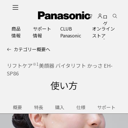
メ
イ
ロ
ン
グ
コ
商品
サポート
CLUB
オンライン
イ
ン
情報
情報
Panasonic
ストア
ン
テ
ン
カテゴリー概要へ
ツ
に
※1
ス
リフトケア
美顔器 バイタリフト かっさ EH-
キ
SP86
ッ
使い方
プ
概要
特長
購入
仕様
サポート