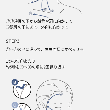
⑫⑬⑭耳の下から鎖骨や肩に向かって
⑮鎖骨の下にあて、外側に向かって
STEP3
①～⑧の→に沿って、左右同様にすべらせる
1つの矢印あたり
約5秒を①～④の順に2回繰り返す