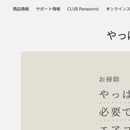
メ
商品情報
サポート情報
CLUB Panasonic
オンライン
イ
ン
コ
やっ
ン
テ
ン
ツ
に
ス
キ
ッ
プ