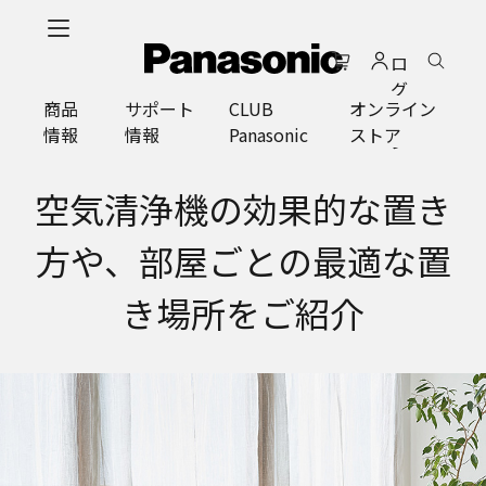
メ
イ
ロ
ン
グ
コ
商品
サポート
CLUB
オンライン
イ
ン
情報
情報
Panasonic
ストア
ン
テ
ン
ツ
空気清浄機の効果的な置き
に
ス
方や、部屋ごとの最適な置
キ
ッ
き場所をご紹介
プ