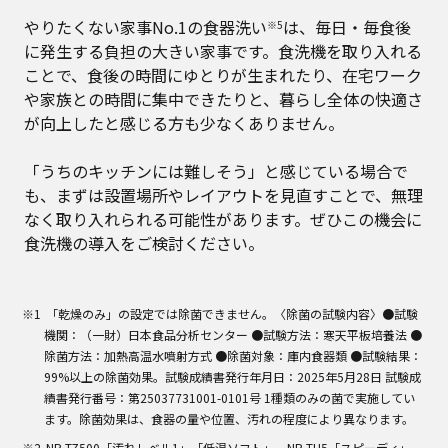
やりたくない家事No.1の食器洗い
は、毎日・毎食後
※5
に発生する負担の大きい家事です。食洗機を取り入れる
ことで、食後の時間にゆとりが生まれたり、在宅ワーク
や家族との時間に集中できたりと、暮らし全体の快適さ
が向上したと感じる方も少なくありません。
「うちのキッチンには難しそう」と感じている場合で
も、まずは設置場所やレイアウトを見直すことで、無理
なく取り入れられる可能性があります。ぜひこの機会に
食洗機の導入をご検討ください。
「乾燥のみ」の設定では除菌できません。〈除菌の試験内容〉●試験
機関：（一財）日本食品分析センター ●試験方法：寒天平板培養法 ●
除菌方法：加熱高温水噴射方式 ●除菌対象：庫内食器類 ●試験結果：
99%以上の除菌効果。試験成績書発行年月日：2025年5月28日 試験成
績書発行番号：第25037731001-0101号 1種類のみの菌で実施してい
ます。除菌効果は、食器の量や位置、汚れの程度により異なります。
NP-TZ500「汚れレベル1」「低温ソフト」、NP-TH5「スピーディ」