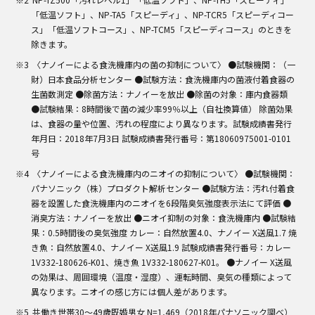
「低温ソフト」、NP-TA5「スピーディ」、NP-TCR5「スピーディコー
ス」「低温ソフトコース」、NP-TCM5「スピーディコース」のときを
除きます。
〈ナノイーによる食洗機庫内の菌の抑制について〉 ●試験機関：（一
財）日本食品分析センター ●試験方法：食洗機庫内の菌液付着食器の
生菌数測定 ●除菌方法：ナノイーを放出 ●除菌の対象：庫内食器類
●試験結果：8時間後で菌の減少率99％以上（自社換算値） 除菌効果
は、食器の量や位置、汚れの程度により異なります。試験成績書発行
年月日：2018年7月3日 試験成績書発行番号：第18060975001-0101
号
〈ナノイーによる食洗機庫内のニオイの抑制について〉 ●試験機関：
パナソニック（株）プロダクト解析センター ●試験方法：汚れ付着食
器を設置した食洗機庫内のニオイを6段階臭気強度表示法にて評価 ●
消臭方法：ナノイーを放出 ●ニオイ抑制の対象：食洗機庫内 ●試験結
果：0.5時間後の臭気強度 カレー：自然放置4.0、ナノイー X送風1.7 焼
き魚：自然放置4.0、ナノイー X送風1.9 試験成績書発行番号：カレー
1V332-180626-K01、焼き魚 1V332-180627-K01。 ●ナノイー X送風
の効果は、周囲環境（温度・湿度）、運転時間、臭気の種類によって
異なります。ニオイの感じ方には個人差があります。
共働き世帯30～49歳既婚男女 N=1,469（2018年パナソニック調べ）