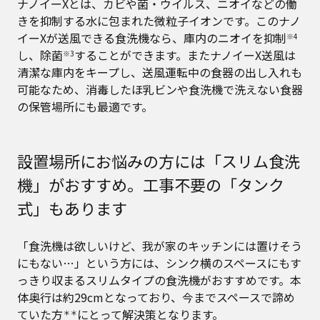
ナノイーXとは、カビや菌・ウイルス、ニオイなどの働
きを抑制する水に包まれた微粒子イオンです。このナノ
イーXが送風できる食洗機なら、庫内のニオイを抑制
※4
し、除菌
することができます。またナノイーX送風は
※3
清潔な庫内をキープし、送風運転中の食器の出し入れも
可能なため、消毒したほ乳ビンや食洗機で洗えない食器
の保管場所にも最適です。
設置場所にお悩みの方には「スリム食洗
機」がおすすめ。工事不要の「タンク
式」もあります
「食洗機は欲しいけど、我が家のキッチンには置けそう
にもない…」という方には、シンク横のスペースにもす
っきり収まるスリムタイプの食洗機がおすすめです。本
体奥行は約29cmとなっており、今までスペースで諦め
ていた方
にとって解決策となります。
＊＊