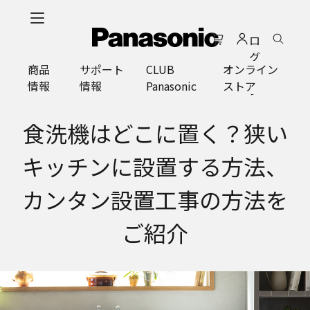
メ
イ
ロ
ン
グ
コ
商品
サポート
CLUB
オンライン
イ
ン
情報
情報
Panasonic
ストア
ン
テ
ン
ツ
食洗機はどこに置く？狭い
に
ス
キッチンに設置する方法、
キ
ッ
カンタン設置工事の方法を
プ
ご紹介