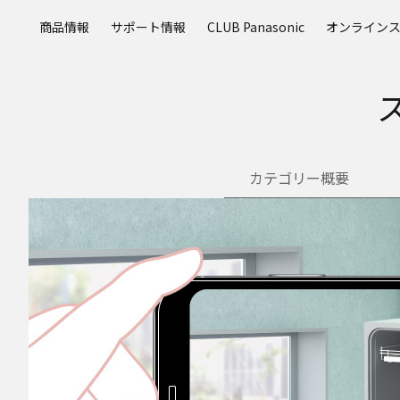
メ
商品情報
サポート情報
CLUB Panasonic
オンライン
イ
ン
コ
ン
テ
ン
ツ
カテゴリー概要
に
ス
キ
ッ
プ