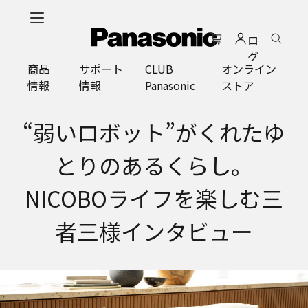
メ
イ
ロ
ン
グ
コ
商品
サポート
CLUB
オンライン
イ
ン
情報
情報
Panasonic
ストア
ン
テ
ン
ツ
“弱いロボット”がくれたゆ
に
ス
とりのあるくらし。
キ
ッ
NICOBOライフを楽しむ三
プ
者三様インタビュー