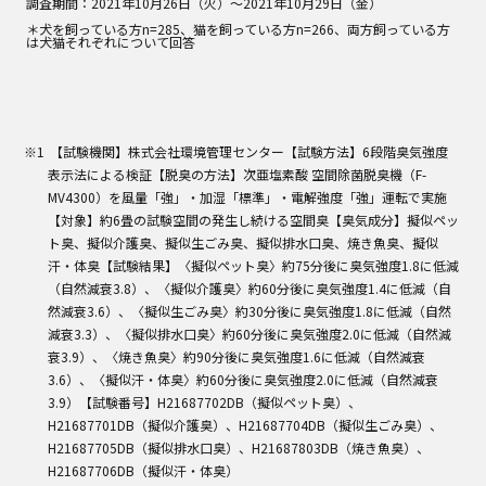
調査期間：2021年10月26日（火）～2021年10月29日（金）
＊犬を飼っている方n=285、猫を飼っている方n=266、両方飼っている方
は犬猫それぞれについて回答
【試験機関】株式会社環境管理センター【試験方法】6段階臭気強度
表示法による検証【脱臭の方法】次亜塩素酸 空間除菌脱臭機（F-
MV4300）を風量「強」・加湿「標準」・電解強度「強」運転で実施
【対象】約6畳の試験空間の発生し続ける空間臭【臭気成分】擬似ペッ
ト臭、擬似介護臭、擬似生ごみ臭、擬似排水口臭、焼き魚臭、擬似
汗・体臭【試験結果】〈擬似ペット臭〉約75分後に臭気強度1.8に低減
（自然減衰3.8）、〈擬似介護臭〉約60分後に臭気強度1.4に低減（自
然減衰3.6）、〈擬似生ごみ臭〉約30分後に臭気強度1.8に低減（自然
減衰3.3）、〈擬似排水口臭〉約60分後に臭気強度2.0に低減（自然減
衰3.9）、〈焼き魚臭〉約90分後に臭気強度1.6に低減（自然減衰
3.6）、〈擬似汗・体臭〉約60分後に臭気強度2.0に低減（自然減衰
3.9）【試験番号】H21687702DB（擬似ペット臭）、
H21687701DB（擬似介護臭）、H21687704DB（擬似生ごみ臭）、
H21687705DB（擬似排水口臭）、H21687803DB（焼き魚臭）、
H21687706DB（擬似汗・体臭）