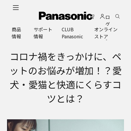
メ
イ
ロ
ン
グ
コ
商品
サポート
CLUB
オンライン
イ
ン
情報
情報
Panasonic
ストア
ン
テ
ン
ツ
コロナ禍をきっかけに、ペ
に
ス
ットのお悩みが増加！？愛
キ
ッ
犬・愛猫と快適にくらすコ
プ
ツとは？