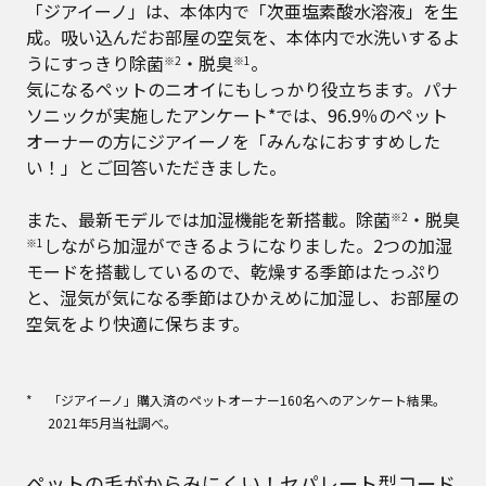
「ジアイーノ」は、本体内で「次亜塩素酸水溶液」を生
成。吸い込んだお部屋の空気を、本体内で水洗いするよ
うにすっきり除菌
・脱臭
。
※2
※1
気になるペットのニオイにもしっかり役立ちます。パナ
ソニックが実施したアンケート*では、96.9％のペット
オーナーの方にジアイーノを「みんなにおすすめした
い！」とご回答いただきました。
また、最新モデルでは加湿機能を新搭載。除菌
・脱臭
※2
しながら加湿ができるようになりました。2つの加湿
※1
モードを搭載しているので、乾燥する季節はたっぷり
と、湿気が気になる季節はひかえめに加湿し、お部屋の
空気をより快適に保ちます。
「ジアイーノ」購入済のペットオーナー160名へのアンケート結果。
2021年5月当社調べ。
ペットの毛がからみにくい！セパレート型コード