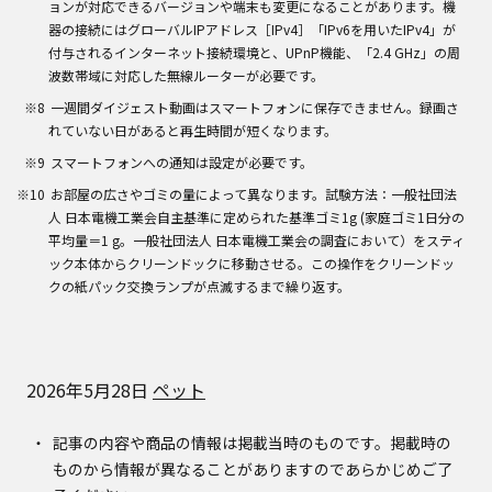
ョンが対応できるバージョンや端末も変更になることがあります。機
器の接続にはグローバルIPアドレス［IPv4］「IPv6を用いたIPv4」が
付与されるインターネット接続環境と、UPnP機能、「2.4 GHz」の周
波数帯域に対応した無線ルーターが必要です。
一週間ダイジェスト動画はスマートフォンに保存できません。録画さ
れていない日があると再生時間が短くなります。
スマートフォンへの通知は設定が必要です。
お部屋の広さやゴミの量によって異なります。試験方法：一般社団法
人 日本電機工業会自主基準に定められた基準ゴミ1g (家庭ゴミ1日分の
平均量＝1 g。一般社団法人 日本電機工業会の調査において）をスティ
ック本体からクリーンドックに移動させる。この操作をクリーンドッ
クの紙パック交換ランプが点滅するまで繰り返す。
2026年5月28日
ペット
記事の内容や商品の情報は掲載当時のものです。掲載時の
ものから情報が異なることがありますのであらかじめご了