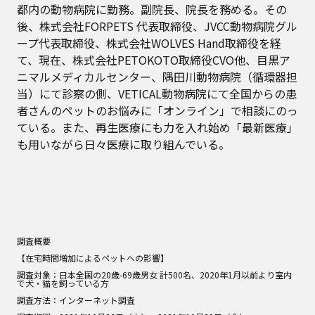
都内の動物病院に勤務。副院長、院長を務める。その
後、株式会社FORPETS 代表取締役、JVCC動物病院グル
ープ代表取締役、株式会社WOLVES Hand取締役を経
て、現在、株式会社PETOKOTO取締役CVO他、目黒ア
ニマルメディカルセンター、隅田川動物病院（循環器担
当）にて診察の側、VETICAL動物病院にて全国からの患
者さんのペットのお悩みに「オンライン」で相談にのっ
ている。また、再生医療にも力を入れ始め「最新医療」
も用いながら日々医療に取り組んでいる。
調査概要
【在宅時間増加によるペットへの影響】
調査対象：日本全国の20歳-69歳男女 計500名、2020年1月以前より室内
で犬・猫を飼っている方
調査方法：インターネット調査