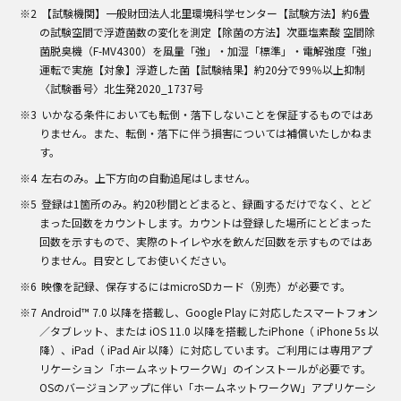
【試験機関】一般財団法人北里環境科学センター【試験方法】約6畳
の試験空間で浮遊菌数の変化を測定【除菌の方法】次亜塩素酸 空間除
菌脱臭機（F-MV4300）を風量「強」・加湿「標準」・電解強度「強」
運転で実施【対象】浮遊した菌【試験結果】約20分で99％以上抑制
〈試験番号〉北生発2020_1737号
いかなる条件においても転倒・落下しないことを保証するものではあ
りません。また、転倒・落下に伴う損害については補償いたしかねま
す。
左右のみ。上下方向の自動追尾はしません。
登録は1箇所のみ。約20秒間とどまると、録画するだけでなく、とど
まった回数をカウントします。カウントは登録した場所にとどまった
回数を示すもので、実際のトイレや水を飲んだ回数を示すものではあ
りません。目安としてお使いください。
映像を記録、保存するにはmicroSDカード（別売）が必要です。
Android™ 7.0 以降を搭載し、Google Play に対応したスマートフォン
／タブレット、または iOS 11.0 以降を搭載したiPhone（ iPhone 5s 以
降）、iPad（ iPad Air 以降）に対応しています。ご利用には専用アプ
リケーション「ホームネットワークＷ」のインストールが必要です。
OSのバージョンアップに伴い「ホームネットワークＷ」アプリケーシ