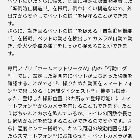
ペットのいたずらに備え、底面に特殊な吸盤を装着した
「転倒防止構造
」を採用。倒れにくい構造なので、外
※3
出先から安心してペットの様子を見守ることができま
す。
さらに、動き回るペットの様子を捉える「自動追尾機能
」を搭載。ペットの動きを検出してカメラが自動で動
※4
き、愛犬や愛猫の様子をしっかり捉えることができま
す。
専用アプリ「ホームネットワークW」内の「行動ログ
」では、設定した範囲内にペットが立ち寄った映像を
※5
確認することができ
、撮りためた動画をスマートフォ
※6
ン
で楽しめる「1週間ダイジェスト
」機能も搭載。
※7
※8
また、登録した撮影位置（3カ所まで登録可能）にスマ
ートフォン
からカメラを向けることもできます。たと
※7
えばちゃんとお水を飲んでいるか、トイレの回数や長さ
は適切かなどを確認することができるので安心です。さ
らに温度センサー搭載で、カメラ周辺の設定範囲を超え
たらスマートフォン
にお知らせ
。ペットカメラがあ
※7
※9