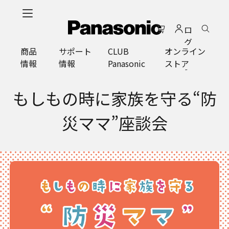
メ
イ
ロ
ン
グ
コ
商品
サポート
CLUB
オンライン
イ
ン
情報
情報
Panasonic
ストア
ン
テ
ン
ツ
もしもの時に家族を守る“防
に
ス
災ママ”座談会
キ
ッ
プ