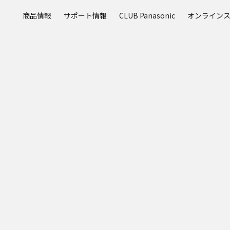
メ
商品情報
サポート情報
CLUB Panasonic
オンライン
イ
ン
コ
ン
テ
ン
ツ
に
ス
キ
ッ
プ