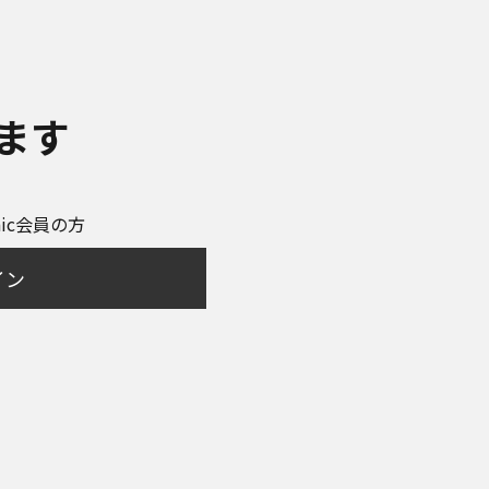
ます
onic会員の方
イン