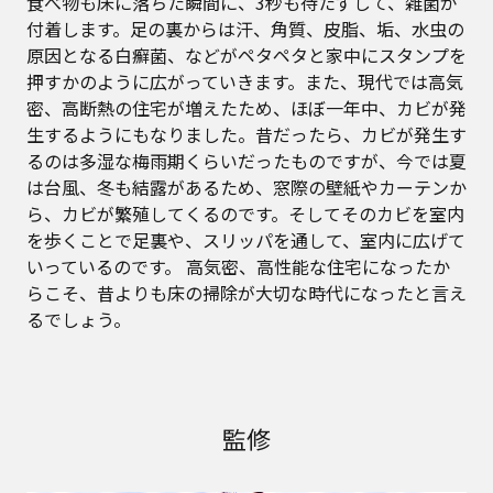
食べ物も床に落ちた瞬間に、3秒も待たずして、雑菌が
付着します。足の裏からは汗、角質、皮脂、垢、水虫の
原因となる白癬菌、などがペタペタと家中にスタンプを
押すかのように広がっていきます。また、現代では高気
密、高断熱の住宅が増えたため、ほぼ一年中、カビが発
生するようにもなりました。昔だったら、カビが発生す
るのは多湿な梅雨期くらいだったものですが、今では夏
は台風、冬も結露があるため、窓際の壁紙やカーテンか
ら、カビが繁殖してくるのです。そしてそのカビを室内
を歩くことで足裏や、スリッパを通して、室内に広げて
いっているのです。 高気密、高性能な住宅になったか
らこそ、昔よりも床の掃除が大切な時代になったと言え
るでしょう。
監修