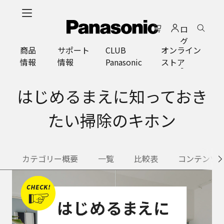
メ
イ
ロ
ン
グ
コ
商品
サポート
CLUB
オンライン
イ
ン
情報
情報
Panasonic
ストア
ン
テ
ン
ツ
はじめるまえに知っておき
に
ス
たい掃除のキホン
キ
ッ
プ
カテゴリー概要
一覧
比較表
コンテンツ