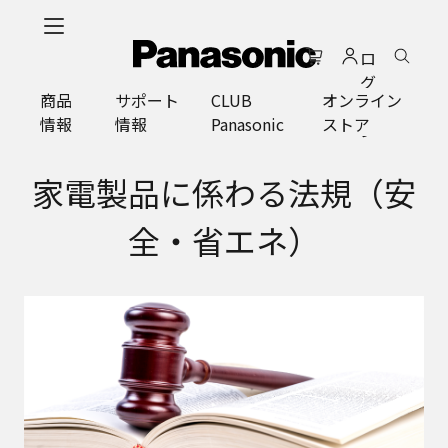
メ
イ
ロ
ン
グ
コ
商品
サポート
CLUB
オンライン
イ
ン
情報
情報
Panasonic
ストア
ン
テ
ン
ツ
家電製品に係わる法規（安
に
ス
全・省エネ）
キ
ッ
プ