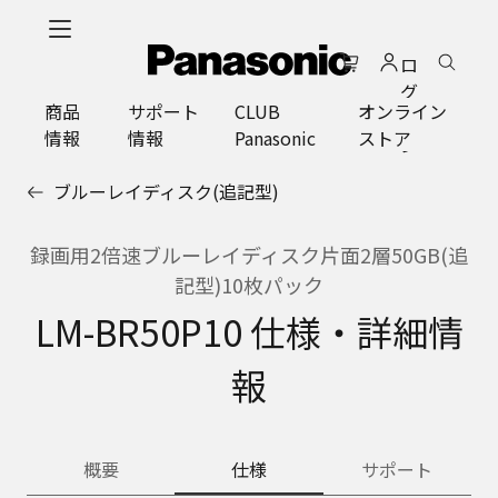
メ
イ
ロ
ン
グ
コ
商品
サポート
CLUB
オンライン
イ
ン
情報
情報
Panasonic
ストア
ン
テ
ン
ブルーレイディスク(追記型)
ツ
に
ス
録画用2倍速ブルーレイディスク片面2層50GB(追
キ
記型)10枚パック
ッ
LM-BR50P10 仕様・詳細情
プ
報
概要
仕様
サポート