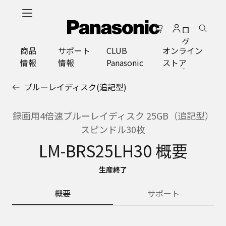
メ
イ
ロ
ン
グ
コ
商品
サポート
CLUB
オンライン
イ
ン
情報
情報
Panasonic
ストア
ン
テ
ン
ブルーレイディスク(追記型)
ツ
に
ス
録画用4倍速ブルーレイディスク 25GB（追記型）
キ
スピンドル30枚
ッ
LM-BRS25LH30 概要
プ
生産終了
概要
サポート