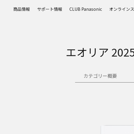
メ
商品情報
サポート情報
CLUB Panasonic
オンライン
イ
ン
コ
ン
テ
ン
エオリア 20
ツ
に
ス
キ
カテゴリー概要
ッ
プ