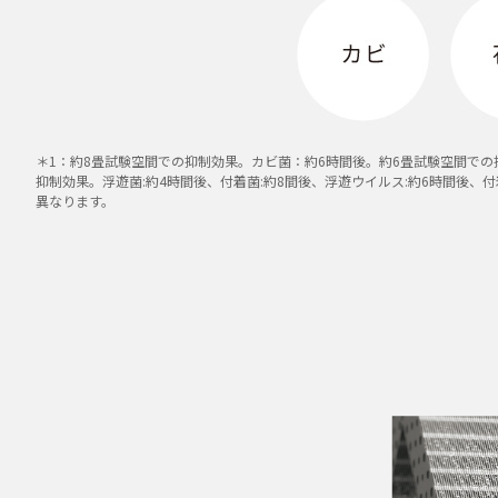
＊1：約8畳試験空間での抑制効果。カビ菌：約6時間後。約6畳試験空間での抑
抑制効果。浮遊菌:約4時間後、付着菌:約8間後、浮遊ウイルス:約6時間後、付
異なります。