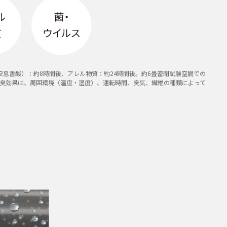
（安息香酸）：約8時間後、アレル物質：約24時間後。約6畳密閉試験空間での
臭効果は、周囲環境（温度・湿度）、運転時間、臭気、繊維の種類によって