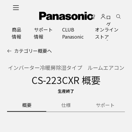
メ
イ
ロ
ン
グ
コ
商品
サポート
CLUB
オンライン
イ
ン
情報
情報
Panasonic
ストア
ン
テ
ン
カテゴリー概要へ
ツ
に
ス
インバーター冷暖房除湿タイプ ルームエアコン
キ
CS-223CXR 概要
ッ
プ
生産終了
概要
仕様
サポート