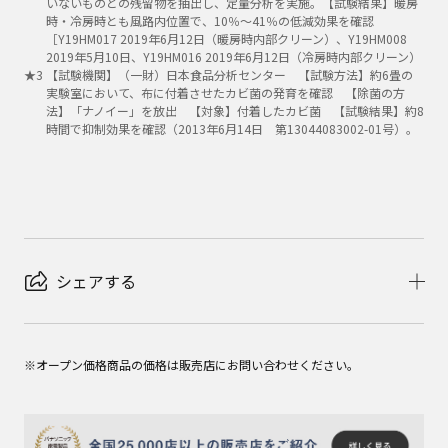
いないものとの残留物を抽出し、定量分析を実施。【試験結果】暖房
時・冷房時とも風路内位置で、10％～41％の低減効果を確認
［Y19HM017 2019年6月12日（暖房時内部クリーン）、Y19HM008
2019年5月10日、Y19HM016 2019年6月12日（冷房時内部クリーン）
★
3
【試験機関】（一財）日本食品分析センター 【試験方法】約6畳の
実験室において、布に付着させたカビ菌の発育を確認 【除菌の方
法】「ナノイー」を放出 【対象】付着したカビ菌 【試験結果】約8
時間で抑制効果を確認（2013年6月14日 第13044083002-01号）。
シェアする
※オープン価格商品の価格は販売店にお問い合わせください。