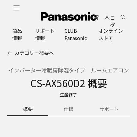
メ
イ
ロ
ン
グ
コ
商品
サポート
CLUB
オンライン
イ
ン
情報
情報
Panasonic
ストア
ン
テ
ン
カテゴリー概要へ
ツ
に
ス
インバーター冷暖房除湿タイプ ルームエアコン
キ
CS-AX560D2 概要
ッ
プ
生産終了
概要
仕様
サポート