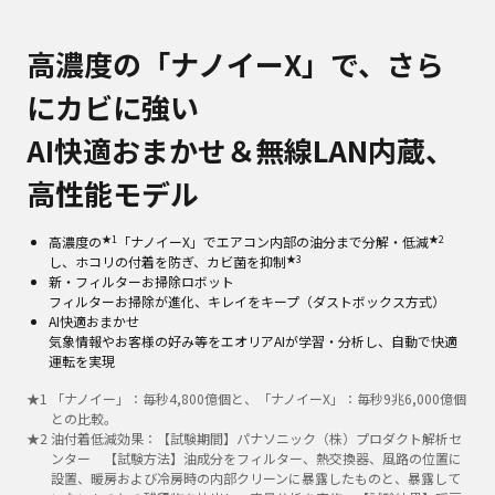
高濃度の「ナノイーX」で、さら
にカビに強い
AI快適おまかせ＆無線LAN内蔵、
高性能モデル
★1
★2
高濃度の
「ナノイーX」でエアコン内部の油分まで分解・低減
★3
し、ホコリの付着を防ぎ、カビ菌を抑制
新・フィルターお掃除ロボット
フィルターお掃除が進化、キレイをキープ（ダストボックス方式）
AI快適おまかせ
気象情報やお客様の好み等をエオリアAIが学習・分析し、自動で快適
運転を実現
★
1
「ナノイー」：毎秒4,800億個と、「ナノイーX」：毎秒9兆6,000億個
との比較。
★
2
油付着低減効果：【試験期間】パナソニック（株）プロダクト解析セ
ンター 【試験方法】油成分をフィルター、熱交換器、風路の位置に
設置、暖房および冷房時の内部クリーンに暴露したものと、暴露して