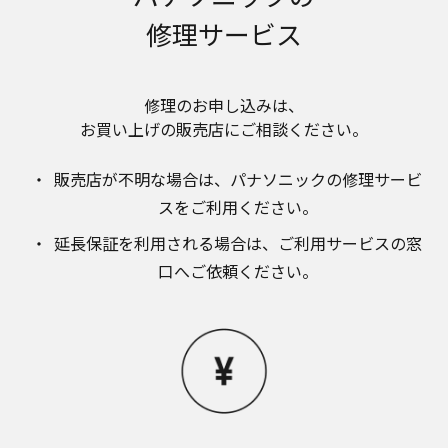
お近くの当社商品の取扱店、または当社サービス
修理サービス
会社に直接お問い合わせください。
本ウェブサイトのサービスに係わる損害の免責
本ウェブサイトのサービスの利用、または利用できな
かったことにより万一損害（データの破損・業務の中
修理のお申し込みは、​
断・営業情報の損失などによる損害を含む）が生じ、
お買い上げの販売店にご相談ください。​
たとえそのような損害の発生や第三者からの賠償請求
の可能性があることについてあらかじめ知らされた場
販売店が不明な場合は、​パナソニックの修理サービ
合でも、当社は一切責任を負いませんことをご了承く
ださい。
スをご利用ください。​
本ウェブサイトのサービスの中止、変更など
延長保証を利用される場合は、​ご利用サービスの窓
本ウェブサイトのサービスは予告なく中止、または内
口へご依頼ください。
容や条件を変更する場合があります。あらかじめご了
承ください。
お問い合わせ
取扱説明書は、商品をご購入いただいたお客様のため
の資料です。本ウェブサイトに公開されている取扱説
明書について、ご購入のお客様以外からのお問い合わ
せにはお応えできない場合がありますことを、ご了承
ください。