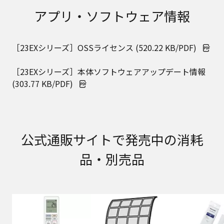
取扱説明書に記載のご相談窓口における個人情報
アプリ・ソフトウェア情報
のお取り扱いについて。パナソニック株式会社お
よびその関係会社は、お客様の個人情報やご相談
内容を、ご相談への対応や修理、その確認などの
［23EXシリーズ］OSSライセンス (520.22 KB/PDF)
ために利用し、その記録を残すことがあります。
また、個人情報を適切に管理し、修理業務を委託
する場合や正当な理由がある場合を除き、第三者
［23EXシリーズ］本体ソフトウェアアップデート情報
に提供しません。お問い合わせは、ご相談された
(303.77 KB/PDF)
窓口にご連絡ください。
なお、本ウェブサイトに公開されている取扱説明
書は、原則として商品が発売された当初のものを
掲載しています。したがいまして、会社名やお客
様ご相談窓口の連絡先などが変更されている場合
公式通販サイトで発売中の消耗
があります。また、本ウェブサイトに公開されて
いる説明書の記載内容と、お客様がお持ちの商品
品・別売品
の仕様がその後のマイナーチェンジにより、異な
る場合があります。本ウェブサイトに公開されて
いる取扱説明書の内容とお手持ちの商品の仕様に
相違がある場合は、ご購入店、お近くの当社商品
の取扱店、または当社サービス会社に直接お問い
合わせください。また、商品に同梱される取扱説