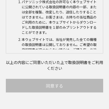
パナソニック株式会社の許可なく本ウェブサイト
に公開されている取扱説明書の内容の一部、また
は全部を複製、改変したり、送信したりすること
はできません。お客さまは、お持ちの当社商品の
ご利用のために、本ウェブサイトからダウンロー
ドした取扱説明書を１部のみプリントアウトする
ことができます。
本ウェブサイトでは、当社が発売した全ての機種
の取扱説明書は公開しておりません。ご希望の取
扱説明書が見つからない場合は、ご購入店、お近
くの当社商品の取扱店、または当社サービス会社
に直接お問い合わせの上、ご購入いただきますよ
以上の内容にご同意いただいた上で取扱説明書をご利用
うお願いいたします。ただし、商品自体の生産中
ください
止などの理由により、当該商品につき取扱説明書
をご提供できない場合がありますので、あらかじ
めご了承ください。
同意する
本ウェブサイトに公開されている取扱説明書の対
象商品が生産中止などの理由でご購入できない場
合がありますので、あらかじめご了承ください。
取扱説明書の内容