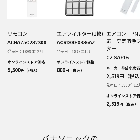
明書が改訂されている場合、当社の選択により、
予告なく、発売当初のものに代えて、改訂版を本
ウェブサイトに掲載する場合もあります。ただ
し、本ウェブサイトに公開されている取扱説明書
は、商品本体に同梱する取扱説明書の変更の度に
リモコン
エアフィルター(1枚)
エアコン PM2
修正・更新するものではありません。
応 空気清浄
ACRA75C23230X
ACRD00-0336AZ
商品には、取扱説明書を補足する操作ガイドなど
ター
の印刷物が同梱されていることがありますが、本
発売日：
1899年12月
発売日：
1899年12月
ウェブサイトではそれらの印刷物は公開しており
CZ-SAF16
オンラインストア価格
オンラインストア価格
ませんことをご了承ください。
メーカー希望小売価
5,500
880
円（税込）
円（税込）
安全上のご注意
2,519
円（税込
商品ご使用時の安全上のご注意については、取扱
発売日：
1899年12
説明書に記載または別途同梱の別紙にてお客様に
ご提供しておりますが、本ウェブサイトでは別紙
オンラインストア価
にて提供している情報は公開しておりません。
2,519
円（税込）
取扱説明書中に記載する安全上のご注意は、法的
規制などの変化に応じて変更する場合がありま
す。お手持ちの商品に関し、本ウェブサイトに公
開されている取扱説明書に記載の安全上のご注意
パナソニックの
についてのご質問等がありましたら、ご購入店、