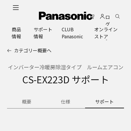
メ
イ
ロ
ン
グ
コ
商品
サポート
CLUB
オンライン
イ
ン
情報
情報
Panasonic
ストア
ン
テ
ン
カテゴリー概要へ
ツ
に
ス
インバーター冷暖房除湿タイプ ルームエアコン
キ
CS-EX223D サポート
ッ
プ
概要
仕様
サポート