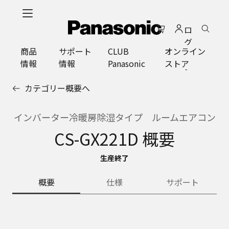
メ
イ
ロ
ン
グ
コ
商品
サポート
CLUB
オンライン
イ
ン
情報
情報
Panasonic
ストア
ン
テ
ン
カテゴリー概要へ
ツ
に
ス
インバーター冷暖房除湿タイプ ルームエアコン
キ
CS-GX221D 概要
ッ
プ
生産終了
概要
仕様
サポート