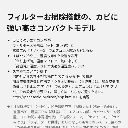
フィルターお掃除搭載の、カビに
強い高さコンパクトモデル
★1
★2
カビに強いエアコン
フィルターお掃除ロボット（Box式）と
高濃度の「ナノイーX」でエアコン内部のカビに強い
すばやく冷やし、湿度も抑えた快適な冷房
「立ち上げ時」温度シフトで一気に涼しく
「高湿時」温度シフトで快適な温湿度バランス
スマホでエアコン操作
★3
★4
宅内外からスマホ
で操作
できるから便利で快適
加湿空気清浄機と連携で「うるおい暖房」（※連携には、加湿空気清
浄機は「ミルエア アプリ」での設定と、エアコンは「エオリア アプ
リ」での設定が必要です。詳しくはこちらをご覧ください。
https://panasonic.jp/aircon/app.html※）を実現
★
1
【試験機関】（一社）カビ予報研究室 【試験方法】25㎥（約6畳）、
室温25℃、湿度70％の試験室にて、エアコン内部にカビセンサーを設
置、1日3時間の冷房運転後に「内部クリーン」「ナノイー X 」「カビ
みはり」「フィルターお掃除」ありとなしの条件において、7日後のカ
ビの菌糸長を比較【 試験結果】カビセンサー内のすべてのカビ（8種