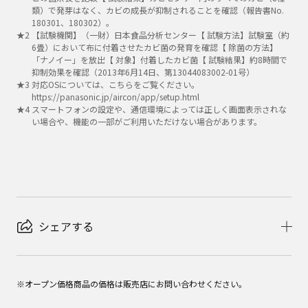
類）で発芽はなく、カビの成長が抑制されることを確認（報告書No.
180301、180302）。
★
2
【試験機関】（一財）日本食品分析センター【 試験方法】試験室（約
6畳）において布に付着させたカビ菌の発育を確認【 除菌の方法】
「ナノイー」を放出【 対象】付着したカビ菌【 試験結果】約8時間で
抑制効果を確認（2013年6月14日、第13044083002-01号）
★
3
対応OSについては、こちらをご覧ください。
https://panasonic.jp/aircon/app/setup.html
★
4
スマートフォンの設定や、通信環境によっては正しく画面表示されな
い場合や、機能の一部がご利用いただけない場合があります。
シェアする
※オープン価格商品の価格は販売店にお問い合わせください。