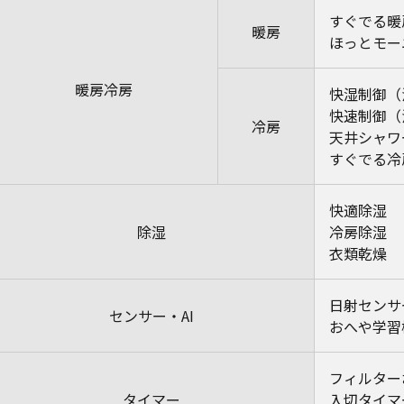
すぐでる暖
暖房
ほっとモー
暖房冷房
快湿制御（
快速制御（
冷房
天井シャワ
すぐでる冷
快適除湿
除湿
冷房除湿
衣類乾燥
日射センサ
センサー・AI
おへや学習
フィルター
タイマー
入切タイマ