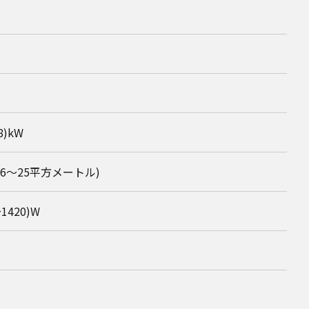
.8)kW
(16～25平方メートル)
～1420)W