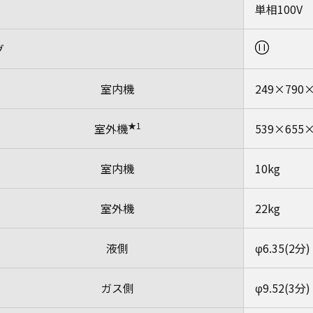
単相100V
グ
室内機
249×790
★1
室外機
539×655
室内機
10kg
室外機
22kg
液側
φ6.35(2分)
ガス側
φ9.52(3分)