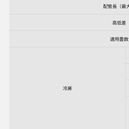
配管長（最
高低差
適用畳数
冷房