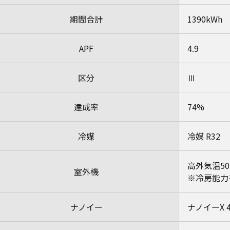
期間合計
1390kWh
APF
4.9
区分
Ⅲ
達成率
74%
冷媒
冷媒 R32
高外気温5
室外機
※冷房能力
ナノイー
ナノイーX 