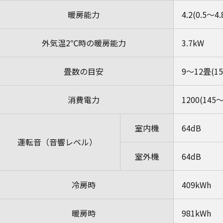
暖房能力
4.2(0.5～4
外気温2℃時の暖房能力
3.7kW
畳数の目安
9～12畳(
消費電力
1200(145
室内機
64dB
運転音（音響レベル）
室外機
64dB
冷房時
409kWh
暖房時
981kWh