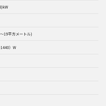
.8)kW
15～19平方メートル)
～1440）W