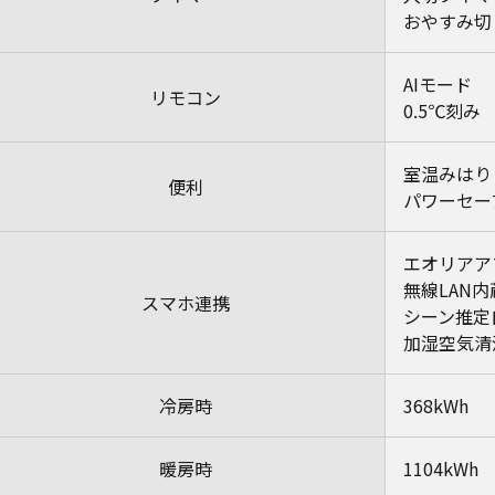
おやすみ切
AIモード
リモコン
0.5℃刻み
室温みはり
便利
パワーセー
エオリアア
無線LAN内
スマホ連携
シーン推定
加湿空気清
冷房時
368kWh
暖房時
1104kWh