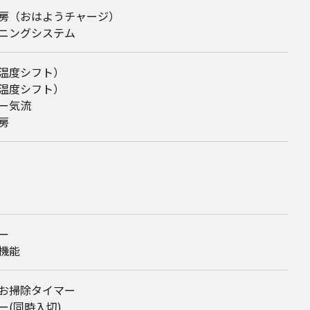
房（おはようチャージ）
ニングシステム
温度シフト）
温度シフト）
ー気流
房
ー
機能
お掃除タイマー
ー(同時入切)