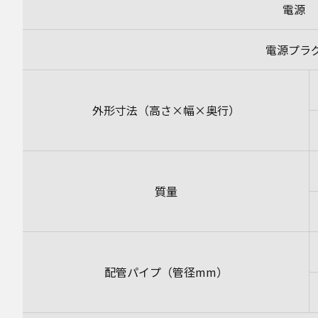
電源
電源プラ
外形寸法（高さ×幅×奥行）
質量
配管パイプ（管径mm）