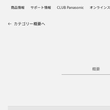
メ
商品情報
サポート情報
CLUB Panasonic
オンライン
イ
ン
コ
カテゴリー概要へ
ン
テ
ン
ツ
に
ス
キ
ッ
概要
プ