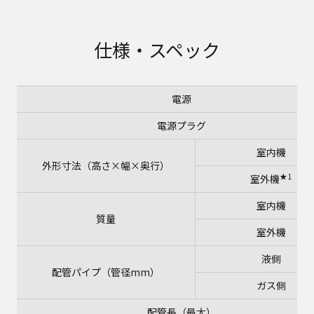
仕様・スペック
電源
電源プラグ
室内機
外形寸法（高さ×幅×奥行）
★1
室外機
室内機
質量
室外機
液側
配管パイプ（管径mm）
ガス側
配管長（最大）