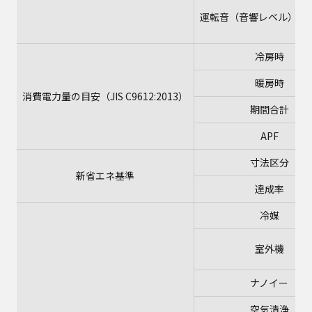
運転音（音響レベル）
冷房時
暖房時
消費電力量の目安（JIS C9612:2013）
期間合計
APF
寸法区分
新省エネ基準
達成率
冷媒
室外機
ナノイー
空気清浄