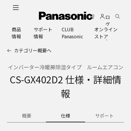
メ
イ
ロ
ン
グ
コ
商品
サポート
CLUB
オンライン
イ
ン
情報
情報
Panasonic
ストア
ン
テ
ン
カテゴリー概要へ
ツ
に
ス
インバーター冷暖房除湿タイプ ルームエアコン
キ
CS-GX402D2 仕様・詳細情
ッ
プ
報
概要
仕様
サポート