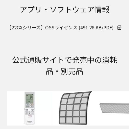
取扱説明書に記載のご相談窓口における個人情報
アプリ・ソフトウェア情報
のお取り扱いについて。パナソニック株式会社お
よびその関係会社は、お客様の個人情報やご相談
内容を、ご相談への対応や修理、その確認などの
［22GXシリーズ］OSSライセンス (491.28 KB/PDF)
ために利用し、その記録を残すことがあります。
また、個人情報を適切に管理し、修理業務を委託
する場合や正当な理由がある場合を除き、第三者
に提供しません。お問い合わせは、ご相談された
窓口にご連絡ください。
公式通販サイトで発売中の消耗
なお、本ウェブサイトに公開されている取扱説明
書は、原則として商品が発売された当初のものを
品・別売品
掲載しています。したがいまして、会社名やお客
様ご相談窓口の連絡先などが変更されている場合
があります。また、本ウェブサイトに公開されて
いる説明書の記載内容と、お客様がお持ちの商品
の仕様がその後のマイナーチェンジにより、異な
る場合があります。本ウェブサイトに公開されて
いる取扱説明書の内容とお手持ちの商品の仕様に
相違がある場合は、ご購入店、お近くの当社商品
の取扱店、または当社サービス会社に直接お問い
合わせください。また、商品に同梱される取扱説