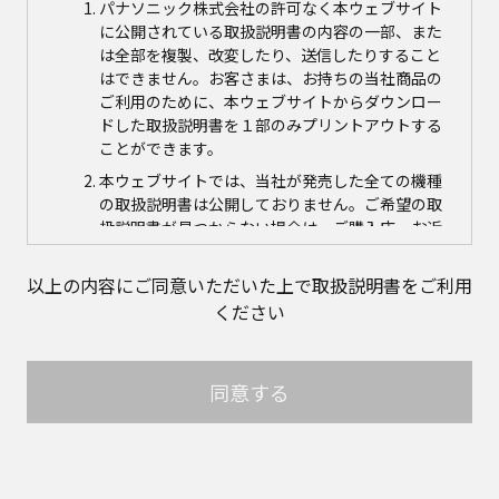
パナソニック株式会社の許可なく本ウェブサイト
に公開されている取扱説明書の内容の一部、また
は全部を複製、改変したり、送信したりすること
はできません。お客さまは、お持ちの当社商品の
ご利用のために、本ウェブサイトからダウンロー
ドした取扱説明書を１部のみプリントアウトする
ことができます。
本ウェブサイトでは、当社が発売した全ての機種
の取扱説明書は公開しておりません。ご希望の取
扱説明書が見つからない場合は、ご購入店、お近
くの当社商品の取扱店、または当社サービス会社
に直接お問い合わせの上、ご購入いただきますよ
以上の内容にご同意いただいた上で取扱説明書をご利用
うお願いいたします。ただし、商品自体の生産中
ください
止などの理由により、当該商品につき取扱説明書
をご提供できない場合がありますので、あらかじ
めご了承ください。
同意する
本ウェブサイトに公開されている取扱説明書の対
象商品が生産中止などの理由でご購入できない場
合がありますので、あらかじめご了承ください。
取扱説明書の内容