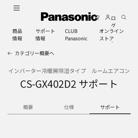
メ
イ
ロ
ン
グ
コ
商品
サポート
CLUB
オンライン
イ
ン
情報
情報
Panasonic
ストア
ン
テ
ン
カテゴリー概要へ
ツ
に
ス
インバーター冷暖房除湿タイプ ルームエアコン
キ
CS-GX402D2 サポート
ッ
プ
概要
仕様
サポート