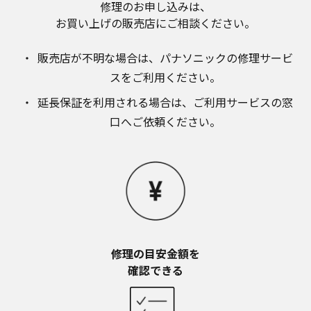
修理のお申し込みは、​
お近くの当社商品の取扱店、または当社サービス
会社に直接お問い合わせください。
お買い上げの販売店にご相談ください。​
本ウェブサイトのサービスに係わる損害の免責
本ウェブサイトのサービスの利用、または利用できな
販売店が不明な場合は、​パナソニックの修理サービ
かったことにより万一損害（データの破損・業務の中
スをご利用ください。​
断・営業情報の損失などによる損害を含む）が生じ、
たとえそのような損害の発生や第三者からの賠償請求
延長保証を利用される場合は、​ご利用サービスの窓
の可能性があることについてあらかじめ知らされた場
口へご依頼ください。
合でも、当社は一切責任を負いませんことをご了承く
ださい。
本ウェブサイトのサービスの中止、変更など
本ウェブサイトのサービスは予告なく中止、または内
容や条件を変更する場合があります。あらかじめご了
承ください。
お問い合わせ
取扱説明書は、商品をご購入いただいたお客様のため
修理の目安金額を​
の資料です。本ウェブサイトに公開されている取扱説
確認できる
明書について、ご購入のお客様以外からのお問い合わ
せにはお応えできない場合がありますことを、ご了承
ください。