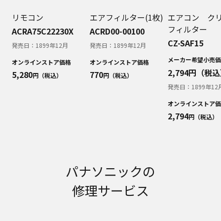
明書が改訂されている場合、当社の選択により、
予告なく、発売当初のものに代えて、改訂版を本
リモコン
エアフィルター(1枚)
エアコン ク
ウェブサイトに掲載する場合もあります。ただ
フィルター
ACRA75C22230X
ACRD00-00100
し、本ウェブサイトに公開されている取扱説明書
CZ-SAF15
は、商品本体に同梱する取扱説明書の変更の度に
発売日：
1899年12月
発売日：
1899年12月
修正・更新するものではありません。
メーカー希望小売価
オンラインストア価格
オンラインストア価格
商品には、取扱説明書を補足する操作ガイドなど
2,794
円（税込
5,280
770
円（税込）
円（税込）
の印刷物が同梱されていることがありますが、本
発売日：
1899年12
ウェブサイトではそれらの印刷物は公開しており
ませんことをご了承ください。
オンラインストア価
安全上のご注意
2,794
円（税込）
商品ご使用時の安全上のご注意については、取扱
説明書に記載または別途同梱の別紙にてお客様に
ご提供しておりますが、本ウェブサイトでは別紙
にて提供している情報は公開しておりません。
パナソニックの
取扱説明書中に記載する安全上のご注意は、法的
規制などの変化に応じて変更する場合がありま
修理サービス
す。お手持ちの商品に関し、本ウェブサイトに公
開されている取扱説明書に記載の安全上のご注意
についてのご質問等がありましたら、ご購入店、