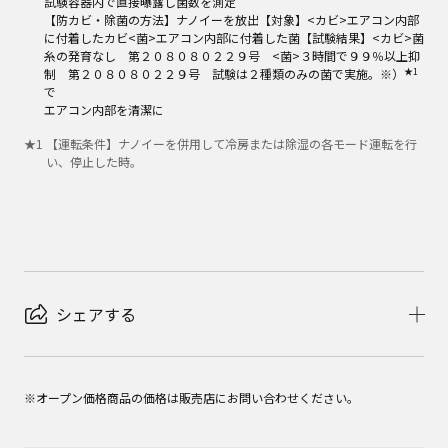
試験容器内で直接曝露し菌数を測定
【防カビ・除菌の方法】ナノイーを放出【対象】<カビ>エアコン内部
に付着したカビ<菌>エアコン内部に付着した菌【試験結果】<カビ>菌
糸の発育なし 第２０８０８０２２９号 <菌>３時間で９９％以上抑
★1
制 第２０８０８０２２９号 試験は２種類のみの菌で実施。※）
で
エアコン内部を清潔に
★
1
【運転条件】ナノイーを併用して冷房または除湿の各モード運転を行
い、停止した時。
シェアする
※オープン価格商品の価格は販売店にお問い合わせください。