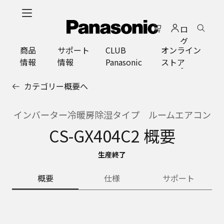
メ
イ
ロ
ン
グ
コ
商品
サポート
CLUB
オンライン
イ
ン
情報
情報
Panasonic
ストア
ン
テ
ン
カテゴリー概要へ
ツ
に
ス
インバーター冷暖房除湿タイプ ルームエアコン
キ
CS-GX404C2 概要
ッ
プ
生産終了
概要
仕様
サポート