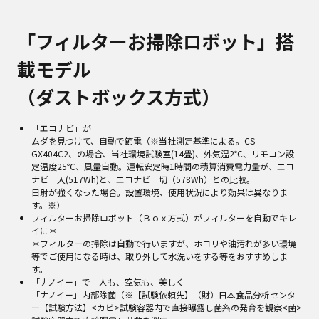
「フィルターお掃除ロボット」搭
載モデル
（ダストボックス方式）
「エコナビ」が
ムダを見つけて、自動で節電（※当社測定基準による。CS-
GX404C2、の場合、当社環境試験室(14畳)、外気温2℃、リモコン設
定温度25℃、風量自動。運転安定時1時間の積算消費電力量が、エコ
ナビ 入(517Wh)と、エコナビ 切（578Wh）との比較。
日射が強くなった場合。設置環境、使用状況により効果は異なりま
す。※）
フィルターお掃除ロボット（Ｂｏｘ方式）がフィルターを自動でキレ
イに＊
＊フィルターの掃除は自動で行いますが、ホコリや油汚れが多い環境
等でご使用になる時は、取り外して水洗いをする等をおすすめしま
す。
「ナノイー」で 人も、空気も、美しく
「ナノイー」内部除菌（※【試験依頼先】（財）日本食品分析センタ
ー【試験方法】<カビ>試験容器内で直接曝露し菌糸の発育を観察<菌>