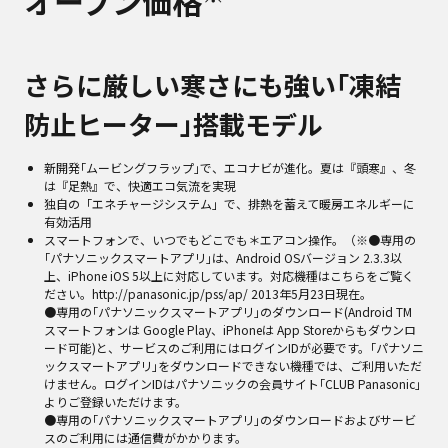
オープン価格
さらに厳しい寒さにも強い｢凍結
防止ヒーター｣搭載モデル
新開発｢ムービングフラップ｣で、エコナビが進化。夏は『頭寒』、冬
は『足熱』で、快適エコ気流を実現
独自の「エネチャージシステム」で、排熱を蓄えて暖房エネルギーに
有効活用
スマートフォンで、いつでもどこでも＊エアコン操作。（※●専用の
｢パナソニックスマートアプリ｣は、Android OSバージョン 2.3.3以
上、iPhone iOS 5以上に対応しています。対応機種はこちらをご覧く
ださい。http://panasonic.jp/pss/ap/ 2013年5月23日現在。
●専用の｢パナソニックスマートアプリ｣のダウンロード(Android TM
スマートフォンは Google Play、iPhoneは App Storeからもダウンロ
ード可能)と、サービスのご利用にはログインIDが必要です。｢パナソニ
ックスマートアプリ｣をダウンロードできない機種では、ご利用いただ
けません。ログインIDはパナソニックの会員サイト｢CLUB Panasonic｣
よりご登録いただけます。
●専用の｢パナソニックスマートアプリ｣のダウンロードおよびサービ
スのご利用には通信費がかかります。