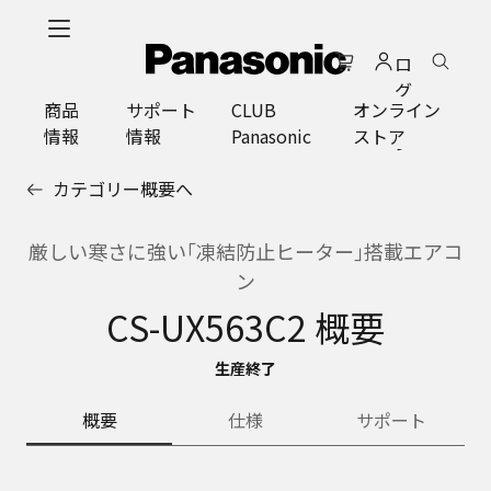
メ
イ
ロ
ン
グ
コ
商品
サポート
CLUB
オンライン
イ
ン
情報
情報
Panasonic
ストア
ン
テ
ン
カテゴリー概要へ
ツ
に
ス
厳しい寒さに強い｢凍結防止ヒーター｣搭載エアコ
キ
ン
ッ
CS-UX563C2 概要
プ
生産終了
概要
仕様
サポート