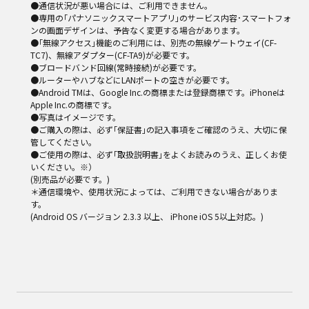
●通信状況が悪い場合には、ご利用できません。
●専用の｢パナソニックスマートアプリ｣のサービス内容･スマートフォ
ンの画面デザインは、予告なく変更する場合があります。
●｢無線アクセス｣機能のご利用には、別売の無線ゲートウェイ(CF-
TC7)、無線アダプター(CF-TA9)が必要です。
●ブロードバンド回線(常時接続)が必要です。
●ルーターやハブなどにLANポートの空きが必要です。
●Android TMは、Google Inc.の商標または登録商標です。iPhoneは
Apple Inc.の商標です。
●写真はイメージです。
●ご購入の際は、必ず｢保証書｣の記入事項をご確認のうえ、大切に保
管してください。
●ご使用の際は、必ず｢取扱説明書｣をよくお読みのうえ、正しくお使
いください。※）
(別売品が必要です。)
＊通信環境や、使用状況によっては、ご利用できない場合がありま
す。
(Android OS バージョン 2.3.3 以上、 iPhone iOS 5以上対応。)