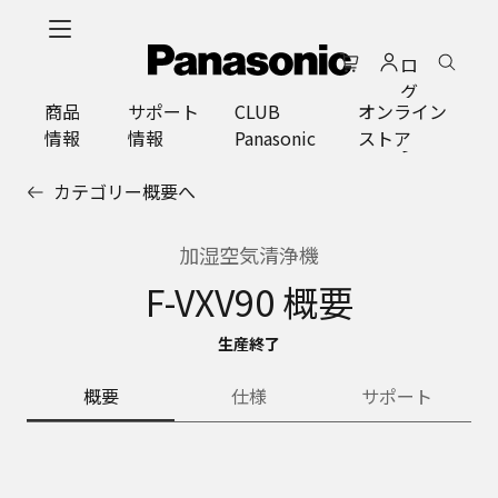
メ
イ
ロ
ン
グ
コ
商品
サポート
CLUB
オンライン
イ
ン
情報
情報
Panasonic
ストア
ン
テ
ン
カテゴリー概要へ
ツ
に
ス
加湿空気清浄機
キ
F-VXV90 概要
ッ
プ
生産終了
概要
仕様
サポート