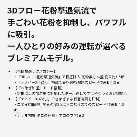
3Dフロー花粉撃退気流で
手ごわい花粉を抑制し、パワフル
に吸引。
一人ひとりの好みの運転が選べる
プレミアムモデル。
【花粉撃退テクノロジー】
・「3Dフロー花粉撃退気流」で徹底除去(花粉集じん量 従来比1.5倍)
・「ナノイーX(48兆)」搭載で花粉99%抑制スピード従来比4倍★
【「お急ぎ加湿」モード搭載】
・定格以上の加湿量に対応したターボ運転ですばやくうるおい空間へ
【「ナノイーX(48兆)」でさまざまな有害物質を抑制】
・ニオイ(加齢臭):臭気強度2.5以下になるまでのスピード 従来比4倍
★1
・アレル物質(ダニの死骸・ネコのフケ)★2