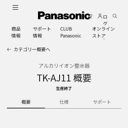
メ
イ
ロ
ン
グ
コ
商品
サポート
CLUB
オンライン
イ
ン
情報
情報
Panasonic
ストア
ン
テ
ン
カテゴリー概要へ
ツ
に
ス
アルカリイオン整水器
キ
TK-AJ11 概要
ッ
プ
生産終了
概要
仕様
サポート