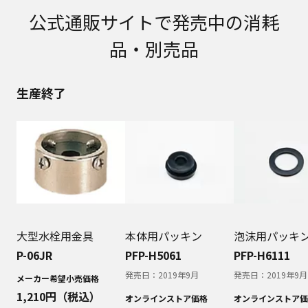
取扱説明書に記載のご相談窓口における個人情報
公式通販サイトで発売中の消耗
のお取り扱いについて。パナソニック株式会社お
よびその関係会社は、お客様の個人情報やご相談
品・別売品
内容を、ご相談への対応や修理、その確認などの
ために利用し、その記録を残すことがあります。
また、個人情報を適切に管理し、修理業務を委託
生産終了
する場合や正当な理由がある場合を除き、第三者
に提供しません。お問い合わせは、ご相談された
窓口にご連絡ください。
なお、本ウェブサイトに公開されている取扱説明
書は、原則として商品が発売された当初のものを
掲載しています。したがいまして、会社名やお客
様ご相談窓口の連絡先などが変更されている場合
があります。また、本ウェブサイトに公開されて
いる説明書の記載内容と、お客様がお持ちの商品
の仕様がその後のマイナーチェンジにより、異な
大型水栓用金具
本体用パッキン
泡沫用パッキ
る場合があります。本ウェブサイトに公開されて
いる取扱説明書の内容とお手持ちの商品の仕様に
P-06JR
PFP-H5061
PFP-H6111
相違がある場合は、ご購入店、お近くの当社商品
発売日：
2019年9月
発売日：
2019年9月
メーカー希望小売価格
の取扱店、または当社サービス会社に直接お問い
1,210
円（税込）
合わせください。また、商品に同梱される取扱説
オンラインストア価格
オンラインストア価