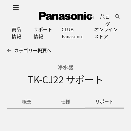
メ
イ
ロ
ン
グ
コ
商品
サポート
CLUB
オンライン
イ
ン
情報
情報
Panasonic
ストア
ン
テ
ン
カテゴリー概要へ
ツ
に
ス
浄水器
キ
TK-CJ22 サポート
ッ
プ
概要
仕様
サポート