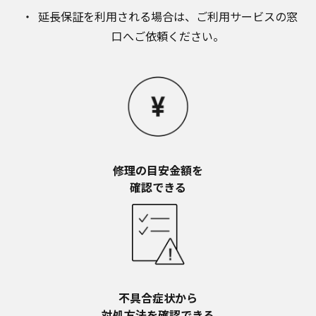
お近くの当社商品の取扱店、または当社サービス
延長保証を利用される場合は、​ご利用サービスの窓
会社に直接お問い合わせください。
口へご依頼ください。
本ウェブサイトのサービスに係わる損害の免責
本ウェブサイトのサービスの利用、または利用できな
かったことにより万一損害（データの破損・業務の中
断・営業情報の損失などによる損害を含む）が生じ、
たとえそのような損害の発生や第三者からの賠償請求
の可能性があることについてあらかじめ知らされた場
合でも、当社は一切責任を負いませんことをご了承く
ださい。
本ウェブサイトのサービスの中止、変更など
修理の目安金額を​
本ウェブサイトのサービスは予告なく中止、または内
確認できる
容や条件を変更する場合があります。あらかじめご了
承ください。
お問い合わせ
取扱説明書は、商品をご購入いただいたお客様のため
の資料です。本ウェブサイトに公開されている取扱説
明書について、ご購入のお客様以外からのお問い合わ
せにはお応えできない場合がありますことを、ご了承
不具合症状から​
ください。
対処方法を確認できる