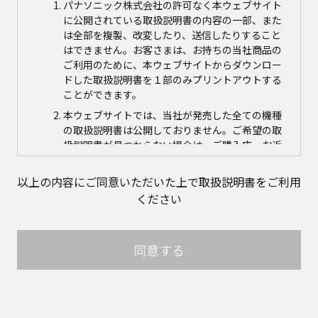
パナソニック株式会社の許可なく本ウェブサイト
に公開されている取扱説明書の内容の一部、また
は全部を複製、改変したり、送信したりすること
はできません。お客さまは、お持ちの当社商品の
ご利用のために、本ウェブサイトからダウンロー
ドした取扱説明書を１部のみプリントアウトする
ことができます。
本ウェブサイトでは、当社が発売した全ての機種
の取扱説明書は公開しておりません。ご希望の取
扱説明書が見つからない場合は、ご購入店、お近
くの当社商品の取扱店、または当社サービス会社
に直接お問い合わせの上、ご購入いただきますよ
以上の内容にご同意いただいた上で取扱説明書をご利用
うお願いいたします。ただし、商品自体の生産中
ください
止などの理由により、当該商品につき取扱説明書
をご提供できない場合がありますので、あらかじ
めご了承ください。
同意する
本ウェブサイトに公開されている取扱説明書の対
象商品が生産中止などの理由でご購入できない場
合がありますので、あらかじめご了承ください。
取扱説明書の内容