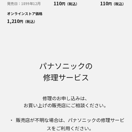
明書が改訂されている場合、当社の選択により、
110
110
発売日：
1899年12月
円（税込）
円（税込）
予告なく、発売当初のものに代えて、改訂版を本
ウェブサイトに掲載する場合もあります。ただ
オンラインストア価格
し、本ウェブサイトに公開されている取扱説明書
1,210
円（税込）
は、商品本体に同梱する取扱説明書の変更の度に
修正・更新するものではありません。
商品には、取扱説明書を補足する操作ガイドなど
の印刷物が同梱されていることがありますが、本
ウェブサイトではそれらの印刷物は公開しており
ませんことをご了承ください。
パナソニックの
安全上のご注意
修理サービス
商品ご使用時の安全上のご注意については、取扱
説明書に記載または別途同梱の別紙にてお客様に
ご提供しておりますが、本ウェブサイトでは別紙
にて提供している情報は公開しておりません。
修理のお申し込みは、​
取扱説明書中に記載する安全上のご注意は、法的
お買い上げの販売店にご相談ください。​
規制などの変化に応じて変更する場合がありま
す。お手持ちの商品に関し、本ウェブサイトに公
販売店が不明な場合は、​パナソニックの修理サービ
開されている取扱説明書に記載の安全上のご注意
スをご利用ください。​
についてのご質問等がありましたら、ご購入店、