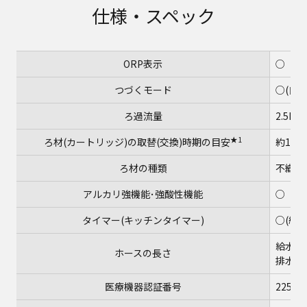
仕様・スペック
ORP表示
○
つづくモード
○(自動
ろ過流量
2.5L/
★1
ろ材(カートリッジ)の取替(交換)時期の目安
約1年間
ろ材の種類
不織布
アルカリ強機能･強酸性機能
○
タイマー(キッチンタイマー)
○(約1
給水ホー
ホースの長さ
排水ホー
医療機器認証番号
225AK