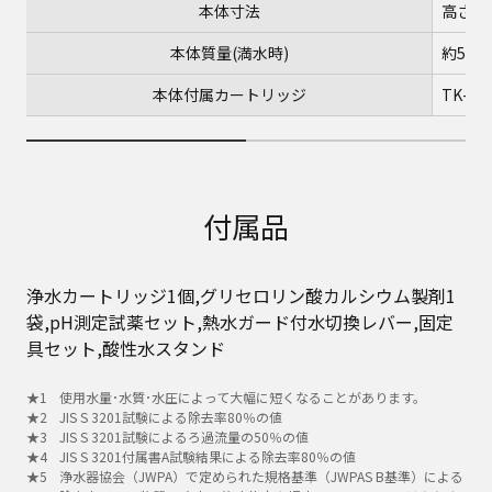
本体寸法
高さ33
本体質量(満水時)
約5.0k
本体付属カートリッジ
TK-HS
付属品
浄水カートリッジ1個,グリセロリン酸カルシウム製剤1
袋,pH測定試薬セット,熱水ガード付水切換レバー,固定
具セット,酸性水スタンド
使用水量･水質･水圧によって大幅に短くなることがあります。
JIS S 3201試験による除去率80％の値
JIS S 3201試験によるろ過流量の50％の値
JIS S 3201付属書A試験結果による除去率80％の値
浄水器協会（JWPA）で定められた規格基準（JWPAS B基準）による