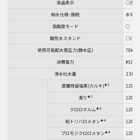
液晶表示
○(5
給水仕様･接続
水切換
高酸度モード
○
酸性水スタンド
○(コ
使用可能配水管圧力(静水圧)
70kPa
消費電力
約270
浄水吐水量
2.5L/
★2
遊離残留塩素(カルキ)
12000
★3
濁り
12000
★4
クロロホルム
12000
★4
総トリハロメタン
12000
★4
ブロモジクロロメタン
12000