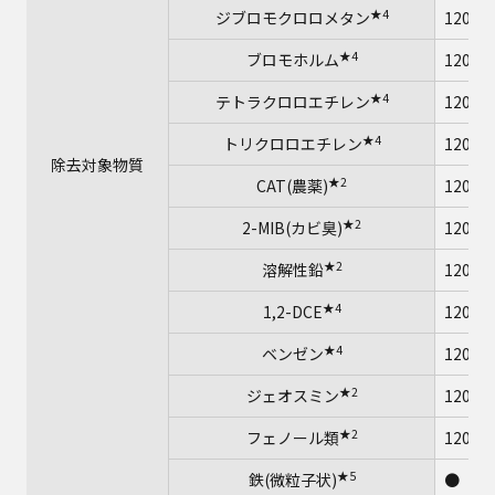
★4
ジブロモクロロメタン
12000
★4
ブロモホルム
12000
★4
テトラクロロエチレン
12000
★4
トリクロロエチレン
12000
除去対象物質
★2
CAT(農薬)
12000
★2
2-MIB(カビ臭)
12000
★2
溶解性鉛
12000
★4
1,2-DCE
12000
★4
ベンゼン
12000
★2
ジェオスミン
12000
★2
フェノール類
12000
★5
鉄(微粒子状)
●