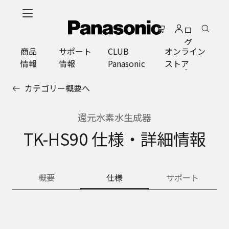
メ
イ
ロ
ン
グ
コ
商品
サポート
CLUB
オンライン
イ
ン
情報
情報
Panasonic
ストア
ン
テ
ン
カテゴリー概要へ
ツ
に
ス
還元水素水生成器
キ
TK-HS90 仕様・詳細情報
ッ
プ
概要
仕様
サポート