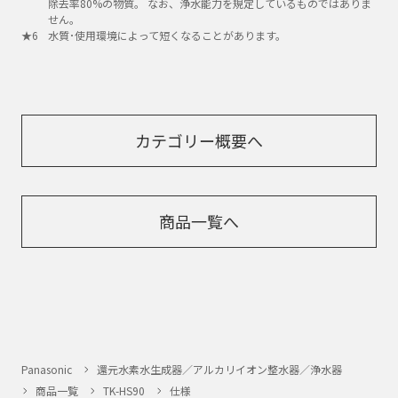
除去率80%の物質。 なお、浄水能力を規定しているものではありま
せん。
水質･使用環境によって短くなることがあります。
カテゴリー概要へ
商品一覧へ
Panasonic
還元水素水生成器／アルカリイオン整水器／浄水器
商品一覧
TK-HS90
仕様