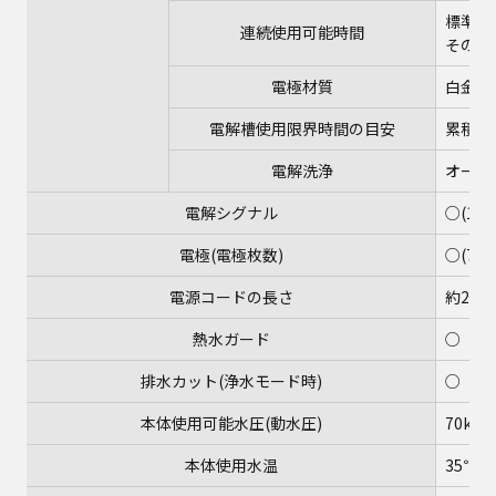
標準モ
連続使用可能時間
その他
電極材質
白金コ
電解槽使用限界時間の目安
累積約
電解洗浄
オート
電解シグナル
○(12
電極(電極枚数)
○(7枚)
電源コードの長さ
約2m
熱水ガード
○
排水カット(浄水モード時)
○
本体使用可能水圧(動水圧)
70kPa
本体使用水温
35℃