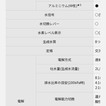
★5
アルミニウム(中性)
●
水信号
○(5
水切換レバー
○
水素レベル表示
○(12
生成水質
8つの
定格
交流100
電解方式
連続電
吐水量(生成水流量)
2L/分
8:1(
排水比率の目安(100kPa時)
4:1
2:1(
還元水
電解能力切換
電解
酸性:2